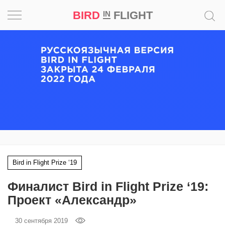
BIRD
FLIGHT
IN
Вдохновение
Почему
это
шедевр
Мир
Игра
Bird in Flight Prize ‘19
Новости
Финалист Bird in Flight Prize ‘19:
Bird
Проект «Александр»
in
Flight
30 сентября 2019
Prize