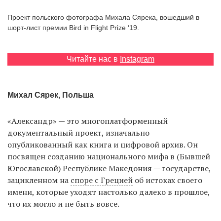
‘21
Проект польского фотографа Михала Сярека, вошедший в
шорт-лист премии Bird in Flight Prize ‘19.
Фотопроект
Читайте нас в
Instagram
Репортаж
Партнерский
материал
Михал Сярек, Польша
«Александр» — это многоплатформенный
О
птичке
документальный проект, изначально
опубликованный как книга и цифровой архив. Он
посвящен созданию национального мифа в (Бывшей
Рекламодателям
Югославской) Республике Македония — государстве,
зацикленном на
споре с Грецией
об истоках своего
имени, которые уходят настолько далеко в прошлое,
что их могло и не быть вовсе.