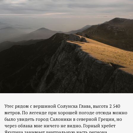
Утес рядом с вершиной Солунска Глава, высота 2 540
метров. По легенде при хорошей погоде отсюда можно
было увидеть город Салоники в северной Греции, но
через облака мне ничего не видно. Горный хребет
Якупица занимает центральную часть региона,