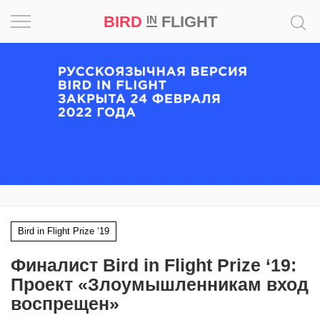
BIRD
FLIGHT
IN
Вдохновение
Почему
это
шедевр
Мир
Игра
Bird in Flight Prize ‘19
Новости
Финалист Bird in Flight Prize ‘19:
Bird
Проект «Злоумышленникам вход
in
воспрещен»
Flight
Prize