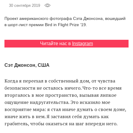
‘21
30 сентября 2019
Проект американского фотографа Сэта Джонсона, вошедший
Фотопроект
в шорт-лист премии Bird in Flight Prize ‘19.
Репортаж
Читайте нас в
Instagram
Партнерский
материал
Сэт Джонсон, США
О
птичке
Когда я переехал в собственный дом, от чувства
безопасности не осталось ничего. Что-то все время
Рекламодателям
вторгалось в мое пространство, вызывая липкое
ощущение надругательства. Это исказило мое
восприятие мира: я стал иначе думать о своем доме,
иначе жить в нем. Я заставил себя думать как
грабитель, чтобы оказаться на шаг впереди него.