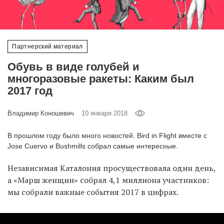
‘21
Фотопроект
Партнерский материал
Репортаж
Обувь в виде голубей и
многоразовые ракеты: Каким был
Партнерский
2017 год
материал
Владимир Коношевич
10 января 2018
О
птичке
В прошлом году было много новостей. Bird in Flight вместе с
Jose Cuervo и Bushmills собрал самые интересные.
Рекламодателям
Независимая Каталония просуществовала один день,
а «Марш женщин» собрал 4,1 миллиона участников:
мы собрали важные события 2017 в цифрах.