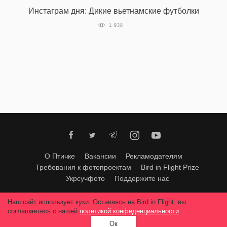
Инстаграм дня: Дикие вьетнамские футболки
1 938
О Птичке
Вакансии
Рекламодателям
Требования к фотопроектам
Bird in Flight Prize
Укрсучфото
Поддержите нас
Любое использование материалов допускается только с согласия
Наш сайт использует куки. Оставаясь на Bird in Flight, вы
редакции
.
© 2026, Bird In Flight.
соглашаетесь с нашей
политикой конфиденциальности
.
Все права защищены.
Ок