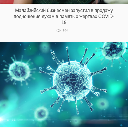
Малайзийский бизнесмен запустил в продажу
подношения духам в память о жертвах COVID-
EN
UA
19
104