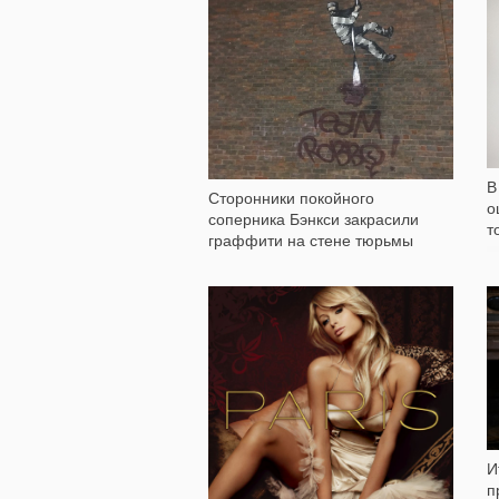
872
В
Сторонники покойного
о
соперника Бэнкси закрасили
т
граффити на стене тюрьмы
1 680
И
п