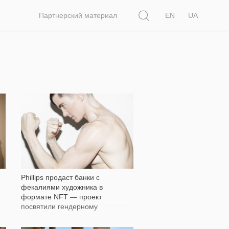
Поиск
Партнерский материал
EN
UA
1 775
Phillips продаст банки с
фекалиями художника в
формате NFT — проект
посвятили гендерному
неравенству