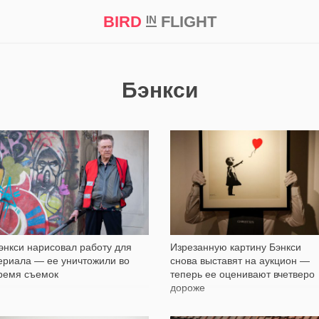
BIRD
FLIGHT
IN
кт
Репортаж
Бэнкси
789
1 034
энкси нарисовал работу для
Изрезанную картину Бэнкси
ериала — ее уничтожили во
снова выставят на аукцион —
ремя съемок
теперь ее оценивают вчетверо
дороже