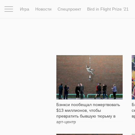
Игра
Новости
Спецпроект
Bird in Flight Prize ‘21
Вдохновение
Почему это шедевр
Мир
Фотопрое
2 151
Бэнкси пообещал пожертвовать
Б
$13 миллионов, чтобы
с
превратить бывшую тюрьму в
в
арт-центр