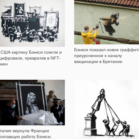
1 504
1 000
Бэнкси показал новое граффит
 США картину Бэнкси сожгли и
приуроченное к началу
цифровали, превратив в NFT-
вакцинации в Британии
окен
251
1 123
талия вернула Франции
ропавшую работу Бэнкси,