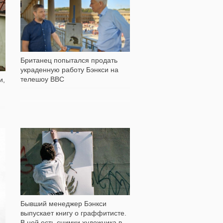
633
Британец попытался продать
украденную работу Бэнкси на
телешоу BBC
и,
859
Бывший менеджер Бэнкси
выпускает книгу о граффитисте.
В ней есть снимки художника в