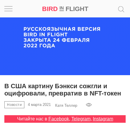
BIRD
FLIGHT
IN
Вдохновение
Почему
это
шедевр
Мир
Игра
В США картину Бэнкси сожгли и
оцифровали, превратив в NFT-токен
Новости
4 марта 2021
Новости
Катя Теллер
Bird
in
Читайте нас в
Facebook
,
Telegram
,
Instagram
Flight
Prize