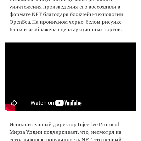
уничтожения произведения его воссоздали в
формате NFT благодаря блокчейн-технологии
OpenSea. На ироничном черно-белом рисунке
EN
UA
Бэнкси изображена сцена аукционных торгов.
Исполнительный директор Injective Protocol
Мирза Уддин подчеркивает, что, несмотря на
сегодняшнюю популярность NFT, это первый