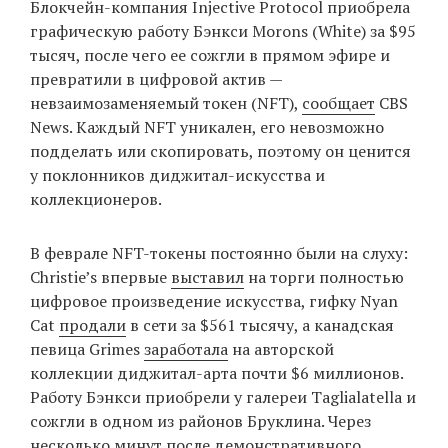
Блокчейн-компания Injective Protocol приобрела
‘21
графическую работу Бэнкси Morons (White) за $95
тысяч, после чего ее сожгли в прямом эфире и
Фотопроект
превратили в цифровой актив —
невзаимозаменяемый токен (NFT),
сообщает
CBS
Репортаж
News. Каждый NFT уникален, его невозможно
подделать или скопировать, поэтому он ценится
Партнерский
у поклонников диджитал-искусства и
материал
коллекционеров.
О
В феврале NFT-токены постоянно были на слуху:
птичке
Christie’s впервые
выставил
на торги полностью
цифровое произведение искусства, гифку Nyan
Рекламодателям
Cat
продали
в сети за $561 тысячу, а канадская
певица Grimes
заработала
на авторской
коллекции диджитал-арта почти $6 миллионов.
Работу Бэнкси приобрели у галереи Taglialatella и
сожгли в одном из районов Бруклина. Через
несколько минут после демонстративного