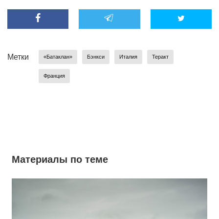
Метки
«Батаклан»
Бэнкси
Италия
Теракт
Франция
Материалы по теме