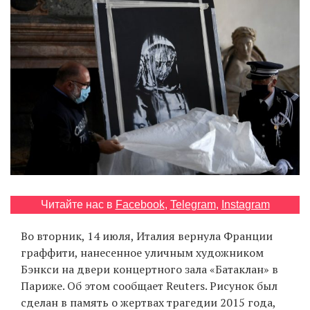
‘21
Фотопроект
Репортаж
Партнерский
материал
О
птичке
Читайте нас в
Facebook
,
Telegram
,
Instagram
Рекламодателям
Во вторник, 14 июля, Италия вернула Франции
граффити, нанесенное уличным художником
Бэнкси на двери концертного зала «Батаклан» в
Париже. Об этом сообщает Reuters. Рисунок был
сделан в память о жертвах трагедии 2015 года,