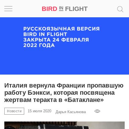
BIRD
FLIGHT
IN
Вдохновение
Почему
это
шедевр
Мир
Игра
Италия вернула Франции пропавшую
работу Бэнкси, которая посвящена
Новости
жертвам теракта в «Батаклане»
Bird
15 июля 2020
Новости
Дарья Касьянова
in
Flight
Prize