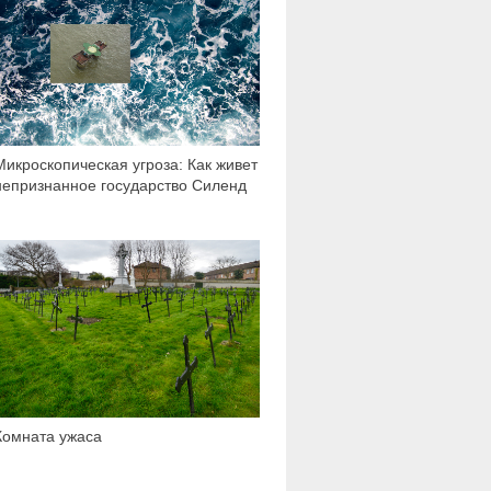
Микроскопическая угроза: Как живет
непризнанное государство Силенд
86 537
Комната ужаса