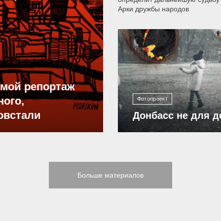
Арки дружбы народов
12 298
ямой репортаж
ного,
Фотопроект
овстали
Донбасс не для д
Больше материалов