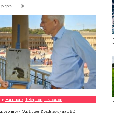
Пухарев
с в
Facebook
,
Telegram
,
Instagram
ого шоу» (Antiques Roadshow) на ВВС