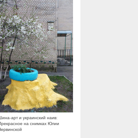
3 602
Шина-арт и украинский наив:
Прекрасное на снимках Юлии
Червинской