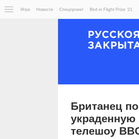
Игра
Новости
Спецпроект
Bird in Flight Prize ‘21
Вдохновение
Почему это шедевр
Мир
Фотопрое
Британец по
украденную 
телешоу BB