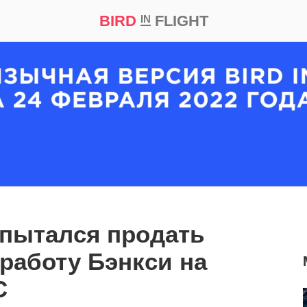
BIRD
FLIGHT
IN
кт
Репортаж
пытался продать
работу Бэнкси на
C