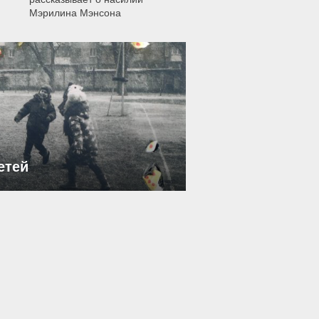
Мэрилина Мэнсона
етей