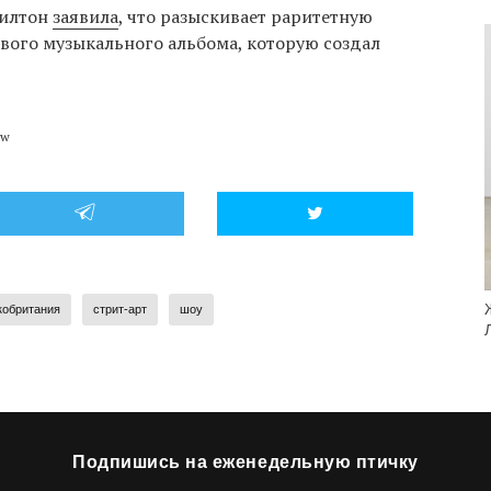
Хилтон
заявила
, что разыскивает раритетную
вого музыкального альбома, которую создал
ow
кобритания
стрит-арт
шоу
Подпишись на еженедельную птичку