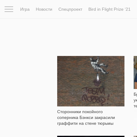
Игра
Новости
Спецпроект
Bird in Flight Prize ‘21
Вдохновение
Почему это шедевр
Мир
Фотопрое
872
Б
у
т
Сторонники покойного
соперника Бэнкси закрасили
граффити на стене тюрьмы