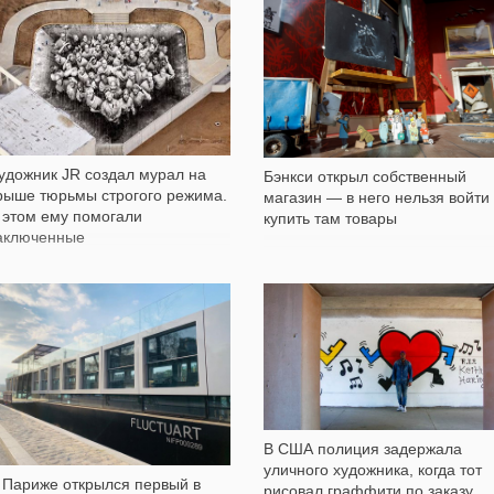
его купить
666
1 468
удожник JR создал мурал на
Бэнкси открыл собственный
рыше тюрьмы строгого режима.
магазин — в него нельзя войти
 этом ему помогали
купить там товары
аключенные
417
594
В США полиция задержала
уличного художника, когда тот
 Париже открылся первый в
рисовал граффити по заказу