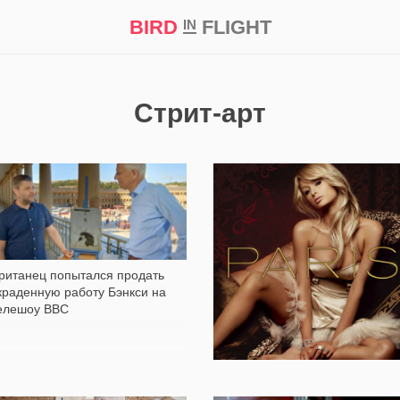
BIRD
FLIGHT
IN
кт
Репортаж
Стрит-арт
633
1 680
ританец попытался продать
краденную работу Бэнкси на
елешоу BBC
Бэнкси создал фейковый альб
Пэрис Хилтон. Теперь она хоче