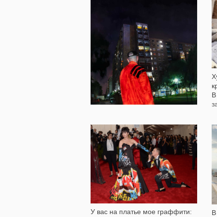
1 879
Х
к
В
з
Он рисует «Ладу»: Работы
испанского художника
Себастьяна Веласко
8 354
У вас на платье мое граффити:
В