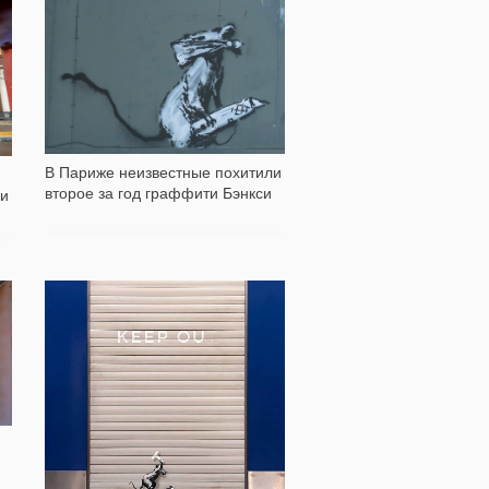
591
В Париже неизвестные похитили
второе за год граффити Бэнкси
 и
1 680