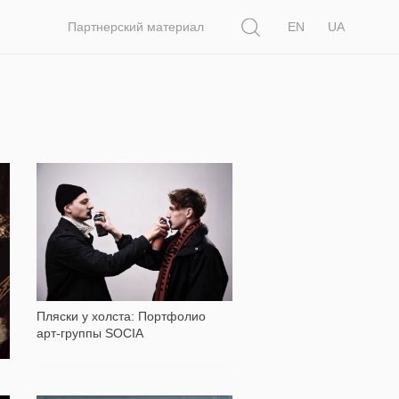
Поиск
Партнерский материал
EN
UA
562
Пляски у холста: Портфолио
арт-группы SOCIA
ом
т