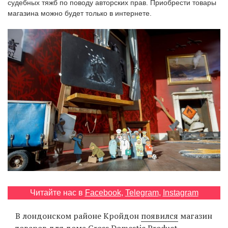
судебных тяжб по поводу авторских прав. Приобрести товары
‘21
магазина можно будет только в интернете.
Фотопроект
Репортаж
Партнерский
материал
О
птичке
Рекламодателям
Читайте нас в
Facebook
,
Telegram
,
Instagram
В лондонском районе Кройдон
появился
магазин
товаров для дома Gross Domestic Product