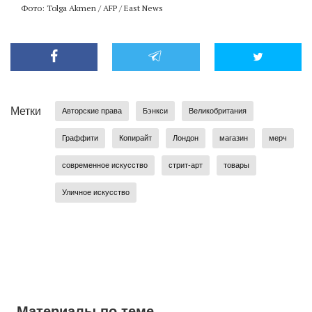
Фото: Tolga Akmen / AFP / East News
Метки
Авторские права
Бэнкси
Великобритания
Граффити
Копирайт
Лондон
магазин
мерч
современное искусство
стрит-арт
товары
Уличное искусство
Материалы по теме