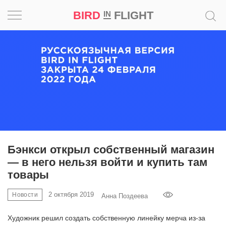
BIRD
FLIGHT
IN
Вдохновение
Почему
это
шедевр
Мир
Игра
Бэнкси открыл собственный магазин
— в него нельзя войти и купить там
Новости
товары
Bird
2 октября 2019
Новости
Анна Поздеева
in
Flight
Художник решил создать собственную линейку мерча из-за
Prize