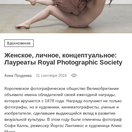
‘21
Фотопроект
Репортаж
Вдохновение
Партнерский
Женское, личное, концептуальное:
материал
Лауреаты Royal Photographic Society
О
Анна Поздеева
11 сентября 2019
птичке
Королевское фотографическое общество Великобритании
Рекламодателям
объявило имена обладателей своей ежегодной награды,
которая вручается с 1878 года. Награду получают не только
фотографы, но и художники, кинематографисты, ученые и
изобретатели, сделавшие выдающийся вклад в развитие
визуальной культуры. В этом году были отмечены фотограф
Софи Калль, режиссер Йоргос Лантимос и художница Аликс
Мари.