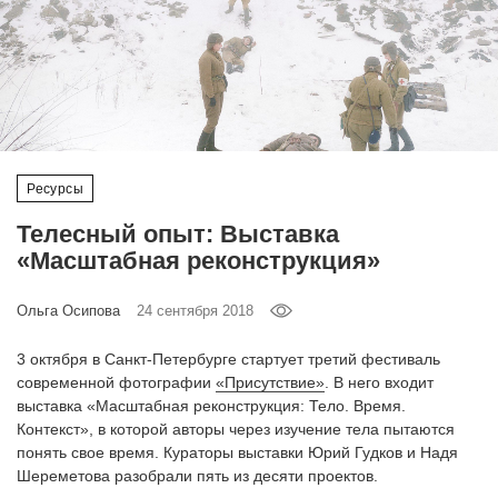
‘21
Фотопроект
Репортаж
Ресурсы
Партнерский
материал
Телесный опыт: Выставка
«Масштабная реконструкция»
О
птичке
Ольга Осипова
24 сентября 2018
Рекламодателям
3 октября в Санкт-Петербурге стартует третий фестиваль
современной фотографии
«Присутствие»
. В него входит
выставка «Масштабная реконструкция: Тело. Время.
Контекст», в которой авторы через изучение тела пытаются
понять свое время. Кураторы выставки Юрий Гудков и Надя
Шереметова разобрали пять из десяти проектов.