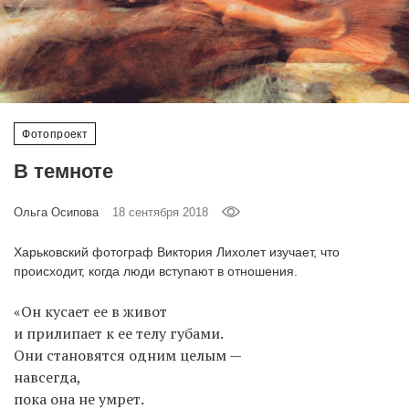
‘21
Фотопроект
Репортаж
Фотопроект
Партнерский
В темноте
материал
Ольга Осипова
18 сентября 2018
О
птичке
Харьковский фотограф Виктория Лихолет изучает, что
происходит, когда люди вступают в отношения.
Рекламодателям
«Он кусает ее в живот
и прилипает к ее телу губами.
Они становятся одним целым —
навсегда,
пока она не умрет.