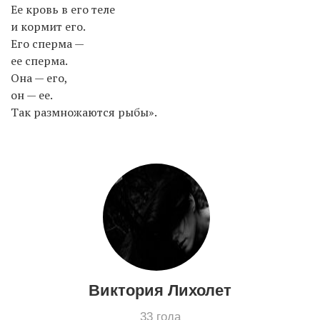
Ее кровь в его теле
и кормит его.
Его сперма —
EN
UA
ее сперма.
Она — его,
он — ее.
Так размножаются рыбы».
Виктория Лихолет
33 года