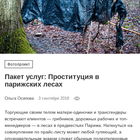
‘21
Фотопроект
Репортаж
Партнерский
материал
Фотопроект
Пакет услуг: Проституция в
О
птичке
парижских лесах
Ольга Осипова
3 сентября 2018
Рекламодателям
Торгующие своим телом матери-одиночки и трансгендеры
встречают клиентов — грибников, дорожных рабочих и топ-
менеджеров — в лесах в предместьях Парижа. Наткнуться на
совокупление по прайс-листу может любой гуляющий, а
опознавательным знаком служат обычные полиэтиленовые