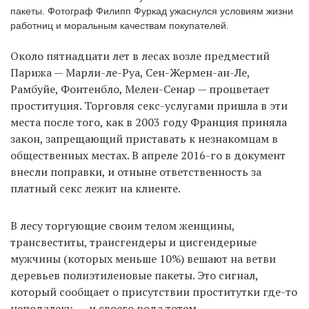
пакеты. Фотограф Филипп Фуркад ужаснулся условиям жизни
работниц и моральным качествам покупателей.
EN
UA
Около пятнадцати лет в лесах возле предместий
Парижа — Марли-ле-Руа, Сен-Жермен-ан-Ле,
Рамбуйе, Фонтенбло, Мелен-Сенар — процветает
проституция. Торговля секс-услугами пришла в эти
места после того, как в 2003 году Франция приняла
закон, запрещающий приставать к незнакомцам в
общественных местах. В апреле 2016-го в документ
внесли поправки, и отныне ответственность за
платный секс лежит на клиенте.
В лесу торгующие своим телом женщины,
трансвеститы, трансгендеры и цисгендерные
мужчины (которых меньше 10%) вешают на ветви
деревьев полиэтиленовые пакеты. Это сигнал,
который сообщает о присутствии проститутки где-то
неподалеку, — и своего рода тотем.