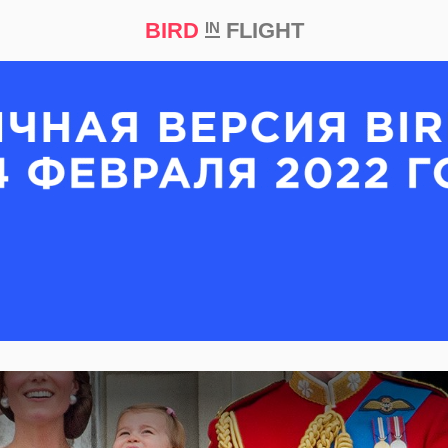
BIRD
FLIGHT
IN
кт
Репортаж