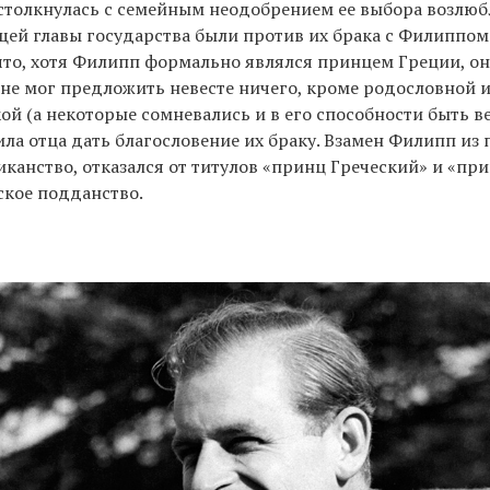
столкнулась с семейным неодобрением ее выбора возлюб
щей главы государства были против их брака с Филиппо
что, хотя Филипп формально являлся принцем Греции, о
не мог предложить невесте ничего, кроме родословной 
кой (а некоторые сомневались и в его способности быть 
ила отца дать благословение их браку. Взамен Филипп из
иканство, отказался от титулов «принц Греческий» и «пр
ское подданство.