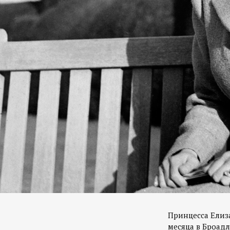
Принцесса Елиз
месяца в Броадл