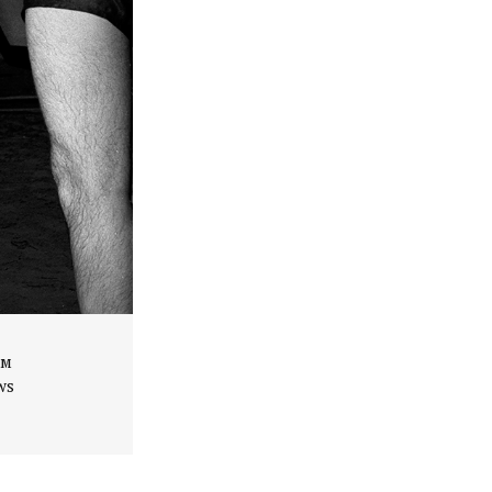
ом
ws