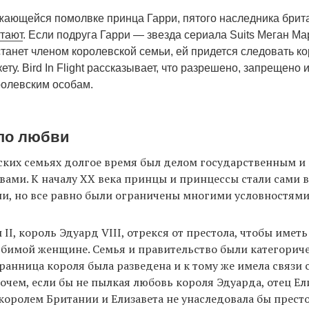
жающейся помолвке принца Гарри, пятого наследника брит
тают
. Если подруга Гарри — звезда сериала Suits Меган М
станет членом королевской семьи, ей придется следовать к
кету. Bird In Flight рассказывает, что разрешено, запрещено
ролевским особам.
по любви
ских семьях долгое время был делом государственным и 
ами. К началу XX века принцы и принцессы стали сами 
и, но все равно были ограничены многими условностями
 II, король Эдуард VIII, отрекся от престола, чтобы имет
бимой женщине. Семья и правительство были категориче
бранница короля была разведена и к тому же имела связи 
очем, если бы не пылкая любовь короля Эдуарда, отец Ел
 королем Британии и Елизавета не унаследовала бы престол