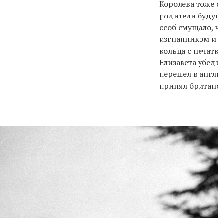
Королева тоже 
родители буду
особ смущало, 
изгнанником и 
кольца с печат
Елизавета убед
перешел в англ
принял британ