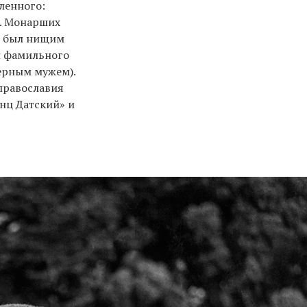
ленного:
м. Монарших
н был нищим
и фамильного
верным мужем).
 православия
инц Датский» и