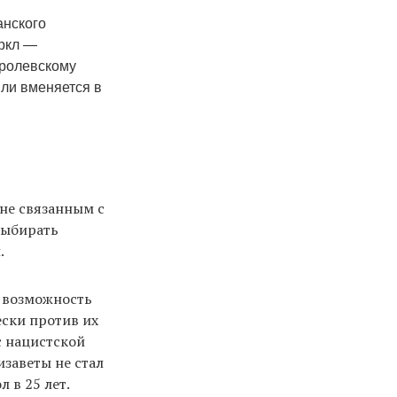
анского
аркл —
оролевскому
 или вменяется в
не связанным с
выбирать
.
ь возможность
ски против их
с нацистской
изаветы не стал
 в 25 лет.