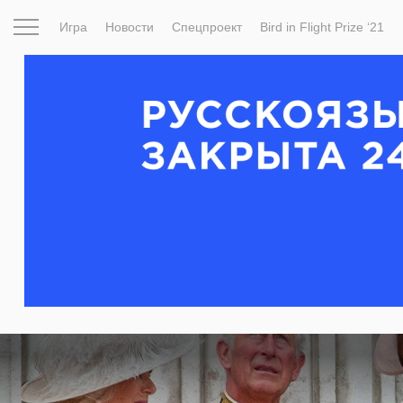
Игра
Новости
Спецпроект
Bird in Flight Prize ‘21
Вдохновение
Почему это шедевр
Мир
Фотопрое