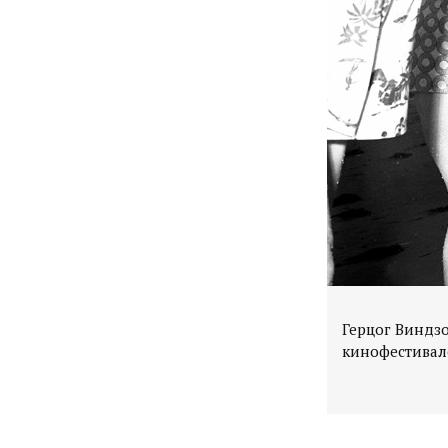
Герцог Виндзо
кинофестивале,