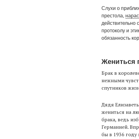
Слухи о прибли
престола,
нарас
действительно 
протоколу и эти
обязанность ко
Жениться 
Брак в королев
нежными чувств
спутников жизн
Дядя Елизаветы
жениться на лю
брака, ведь из
Германией. Впр
бы в 1936 году