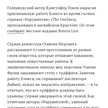
‘21
Голливудский актер Кристофер Уокен закрасил
оригинальную работу Бэнкси во время съемок ​​
Фотопроект
сериала «Нарушители» (The Outlaws),
проходивших в английском Бристоле. Об этом
Репортаж
сообщает
местное издание Bristol Live.
Партнерский
Сериал режиссера Стивена Мерчанта
материал
рассказывает о семи преступниках из разных
слоев общества, которые отбывают наказание,
О
выполняя общественные работы. В
птичке
заключительном эпизоде шоу персонаж Уокена
Фрэнк закрашивает стену с граффити. Заметив
Рекламодателям
работу Бэнкси, он спрашивает инспектора
Дайану, нужно ли закрасить изображение, — и та
отвечает, что все граффити должны быть
удалены. Сериал завершается этой сценой. Как
отметили авторы «Нарушителей», уличный
художник создал граффити специально для шоу: