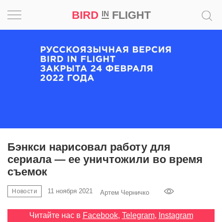
BIRD
FLIGHT
IN
Вдохновение
Почему
это
шедевр
Мир
Игра
Бэнкси нарисовал работу для
сериала — ее уничтожили во время
Новости
съемок
Bird
11 ноября 2021
Новости
Артем Черничко
in
Flight
Читайте нас в
Facebook
,
Telegram
,
Instagram
Prize