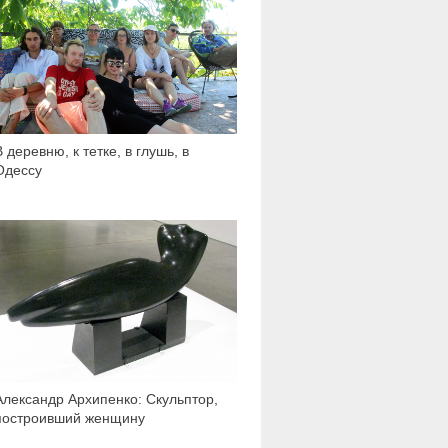
В деревню, к тетке, в глушь, в
Одессу
3 882
Александр Архипенко: Скульптор,
построивший женщину