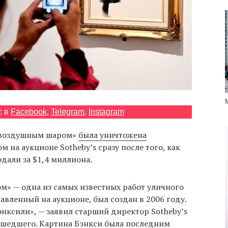
с в
Facebook
,
Telegram
,
Instagram
с воздушным шаром»
была уничтожена
 на аукционе Sotheby’s сразу после того, как
дали за $1,4 миллиона.
м» — одна из самых известных работ уличного
авленный на аукционе, был создан в 2006 году.
бэнксили», — заявил старший директор Sotheby’s
ошедшего. Картина Бэнкси была последним