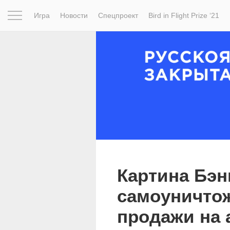
Игра
Новости
Спецпроект
Bird in Flight Prize ‘21
Вдохновение
Почему это шедевр
Мир
Фотопрое
Картина Бэн
самоуничто
продажи на 