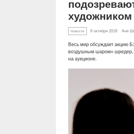
подозревают
художником
8 октября 2018
Аня Ш
Новости
Весь мир обсуждает акцию Бэ
воздушным шаром» шредер, к
на аукционе.