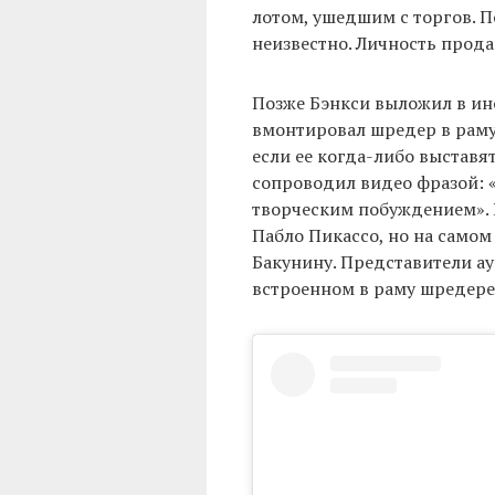
лотом, ушедшим с торгов. П
неизвестно. Личность прода
Позже Бэнкси выложил в инс
вмонтировал шредер в раму 
если ее когда-либо выставя
сопроводил видео фразой: 
творческим побуждением».
Пабло Пикассо, но на само
Бакунину. Представители ау
встроенном в раму шредере 