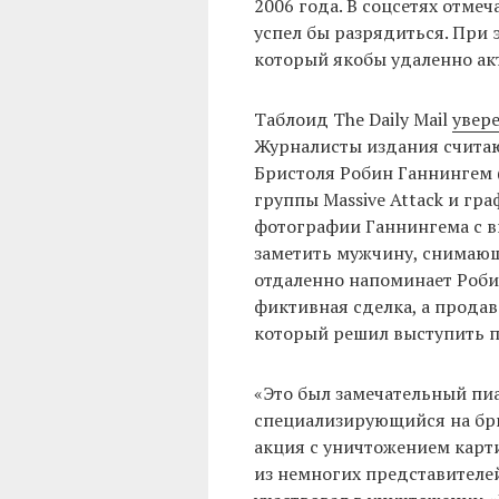
2006 года. В соцсетях отмеч
успел бы разрядиться. При 
который якобы удаленно акт
Таблоид The Daily Mail
увер
Журналисты издания считаю
Бристоля Робин Ганнингем 
группы Massive Attack и гра
фотографии Ганнингема с в
заметить мужчину, снимающ
отдаленно напоминает Робин
фиктивная сделка, а продаве
который решил выступить п
«Это был замечательный пи
специализирующийся на брит
акция с уничтожением карт
из немногих представителей