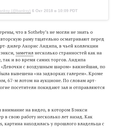
anksy (@banksy)
6 Окт 2018 в 10:09 PDT
ены, что в Sotheby’s не могли не знать о
 авторскую раму тщательно осматривают перед
Арт-дилер Акорис Андипа, в чьей коллекции
Бэнкси,
заметил
несколько странностей как на
 так и во время самих торгов. Андипа
ре «Девочки с воздушным шаром» важнейшая, по
была вывешена «на задворках галереи». Кроме
им, 67-м лотом на аукционе. По словам арт-
огие посетители покидают зал и отправляются
 внимание на видео, в котором Бэнкси
р в свою работу несколько лет назад. Как
’s, картина находилась у прошлого владельца с