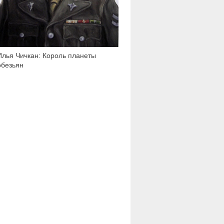
Илья Чичкан: Король планеты
обезьян