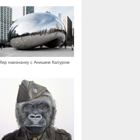
7 357
Мир наизнанку с Анишем Капуром
7 524