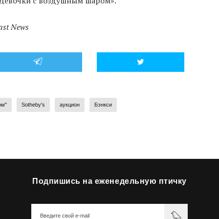
«Девочки с воздушным шаром».
ast News
ом"
Sotheby's
аукцион
Бэнкси
Подпишись на еженедельную птичку