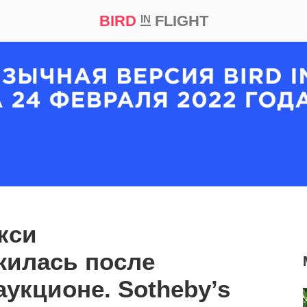
BIRD
FLIGHT
IN
кт
Репортаж
кси
жилась после
аукционе. Sotheby’s