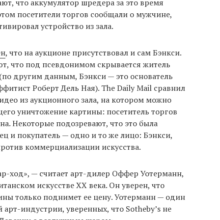
ают, что аккумулятор шредера за это время
этом посетители торгов сообщали о мужчине,
ивировал устройство из зала.
ен
, что на аукционе присутствовал и сам Бэнкси.
т, что под псевдонимом скрывается житель
(по другим данным, Бэнкси — это основатель
ффитист Роберт Дель Ная). The Daily Mail сравнил
идео из аукционного зала, на котором можно
его уничтожение картины: посетитель торгов
а. Некоторые подозревают, что это была
ц и покупатель — одно и то же лицо: Бэнкси,
ротив коммерциализации искусства.
ар-ход», — считает арт-дилер Оффер Уотерманн,
анском искусстве XX века. Он уверен, что
ины только поднимет ее цену. Уотерманн — один
 арт-индустрии, уверенных, что Sotheby’s не