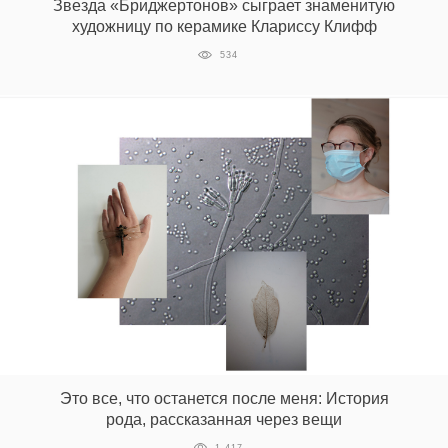
Звезда «Бриджертонов» сыграет знаменитую
‘21
художницу по керамике Клариссу Клифф
534
Фотопроект
Репортаж
Партнерский
материал
О
птичке
Рекламодателям
Это все, что останется после меня: История
рода, рассказанная через вещи
1 417