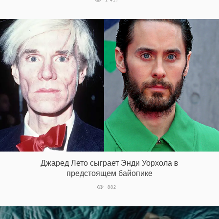
EN
UA
Джаред Лето сыграет Энди Уорхола в
предстоящем байопике
882