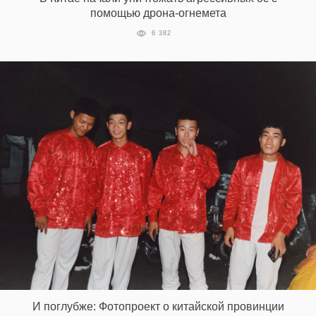
помощью дрона-огнемета
6 382
EN
UA
И поглубже: Фотопроект о китайской провинции