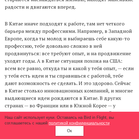
радости и двигаются вперед.
В Китае иначе подходят к работе, там нет четкого
барьера между профессиями. Например, в Западной
Европе, когда ты молод и выбираешь себе какую-то
профессию, тебе довольно сложно в ней
продвинуться: все требуют опыт, и на продвижение
уходят годы. А в Китае ситуация похожа на США:
всем все равно, откуда ты и какой у тебя опыт, — если
у тебя есть идеи и ты справишься с работой, тебе
дают возможность ее сделать. И это здорово. Сейчас
в Китае столько инновационных компаний, и многие
выдающиеся идеи рождаются в Китае. В других
странах — во Франции или в Южной Корее — у
молодых тоже рождается много новых идей, но они
Наш сайт использует куки. Оставаясь на Bird in Flight, вы
натыкаются на стены иерархии.
соглашаетесь с нашей
политикой конфиденциальности
.
Ок