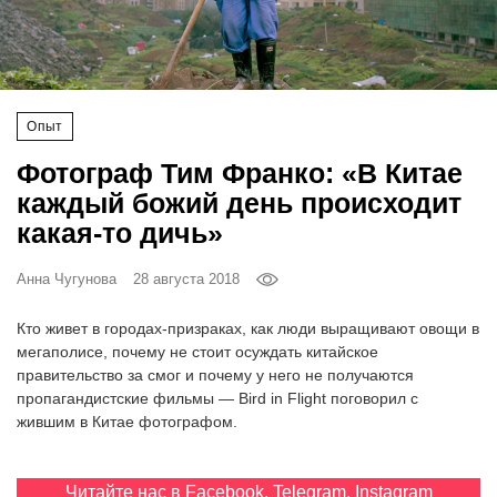
‘21
Фотопроект
Опыт
Репортаж
Фотограф Тим Франко: «В Китае
Партнерский
каждый божий день происходит
материал
какая-то дичь»
О
Анна Чугунова
28 августа 2018
птичке
Кто живет в городах-призраках, как люди выращивают овощи в
Рекламодателям
мегаполисе, почему не стоит осуждать китайское
правительство за смог и почему у него не получаются
пропагандистские фильмы — Bird in Flight поговорил с
жившим в Китае фотографом.
Читайте нас в
Facebook
,
Telegram
,
Instagram