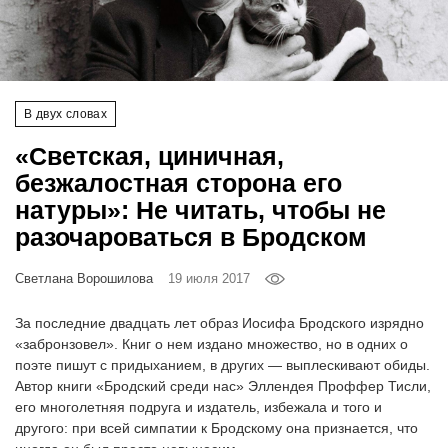
‘21
Фотопроект
В двух словах
Репортаж
«Светская, циничная,
Партнерский
безжалостная сторона его
материал
натуры»: Не читать, чтобы не
разочароваться в Бродском
О
птичке
Светлана Ворошилова
19 июля 2017
Рекламодателям
За последние двадцать лет образ Иосифа Бродского изрядно
«забронзовел». Книг о нем издано множество, но в одних о
поэте пишут с придыханием, в других — выплескивают обиды.
Автор книги «Бродский среди нас» Эллендея Проффер Тисли,
его многолетняя подруга и издатель, избежала и того и
другого: при всей симпатии к Бродскому она признается, что