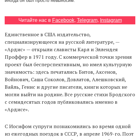
иногда он был просто невыносим.
Читайте нас в
Facebook
,
Telegram
,
Instagram
EN
UA
Единственное в США издательство,
специализирующееся на русской литературе, —
«Ардис» — открыли слависты Карл и Эллендея
Проффер в 1971 году. С коммерческой точки зрения
проект был бесперспективным, но имел культурную
значимость: здесь печатались Битов, Аксенов,
Войнович, Саша Соколов, Довлатов, Алешковский,
Вайль, Генис и другие писатели, книги которых не
могли выйти на родине. Все русские стихи Бродского
с семидесятых годов публиковались именно в
«Ардисе».
С Иосифом супруги познакомились во время одной
из ежегодных поездок в СССР, в апреле 1969-го. Поэт