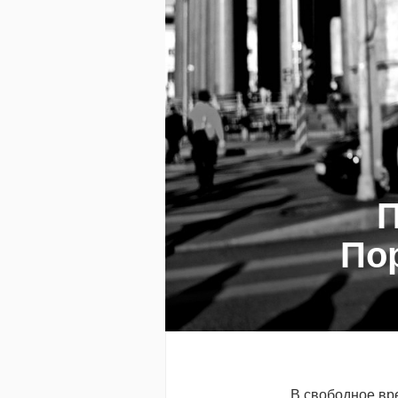
П
По
В свободное вр