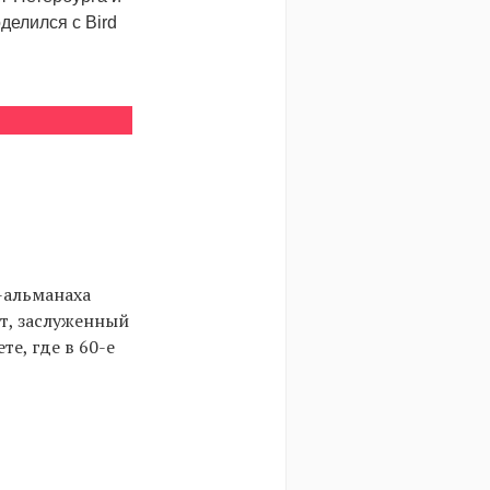
делился с Bird
-альманаха
ст, заслуженный
те, где в 60-е