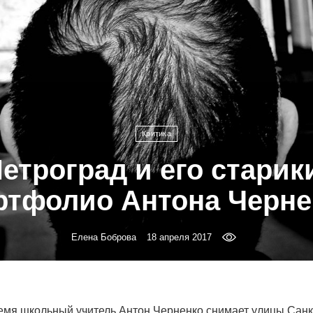
Критика
етроград и его старик
ртфолио Антона Черне
Елена Боброва
18 апреля 2017
емя школьный учитель Антон Черненко снимает улицы Санк