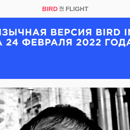
BIRD
FLIGHT
IN
кт
Репортаж