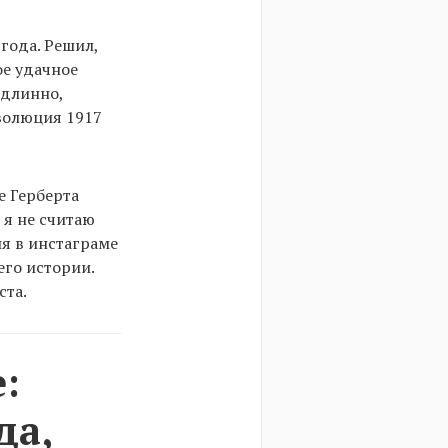
 года. Решил,
ое удачное
 длинно,
еволюция 1917
е Герберта
 я не считаю
ня в инстаграме
его истории.
ста.
:
да,