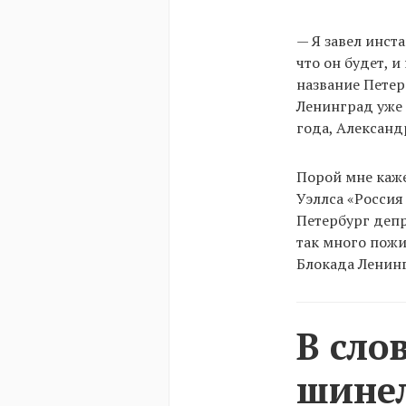
— Я завел инста
что он будет, 
название Петер
Ленинград уже 
года, Александ
Порой мне каже
Уэллса «Россия
Петербург депр
так много пожи
Блокада Ленинг
В сло
шинел