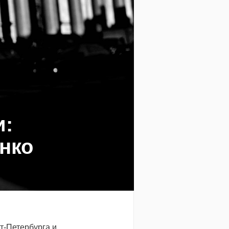
и:
нко
т-Петербурга и