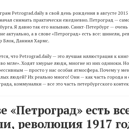
грам Petrograd.daily в свой день рождения в августе 2015
и начал снимать практически ежедневно. Петроград — сам
бурга. Я давно так его называю. Санкт-Петербург — очень
не актуально, а в слове «Петроград» есть все: шинели, р
р Блок, Даниил Хармс.
тся, что Petrograd.daily — это лучшая иллюстрация к книг
 во мгле». Ходят хмурые люди, многие из них одиноки. Но
ессивным — просто у нас особая атмосфера. Почему у ме
лых людей? Их реально много! Они — как часть города и 
рада, коммуналки — все это часть петербургского контек
ве «Петроград» есть все
и, революция 1917 го