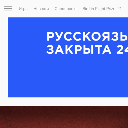
Игра
Новости
Спецпроект
Bird in Flight Prize ‘21
Вдохновение
Почему это шедевр
Мир
Фотопрое