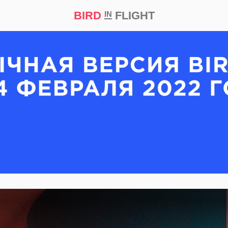
BIRD
FLIGHT
IN
кт
Репортаж