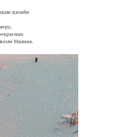
оздаю дизайн
меру,
рекрасных
возле Милана.