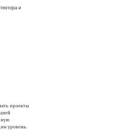
тектора и
имать проекты
ацией
жную
ин уровень.