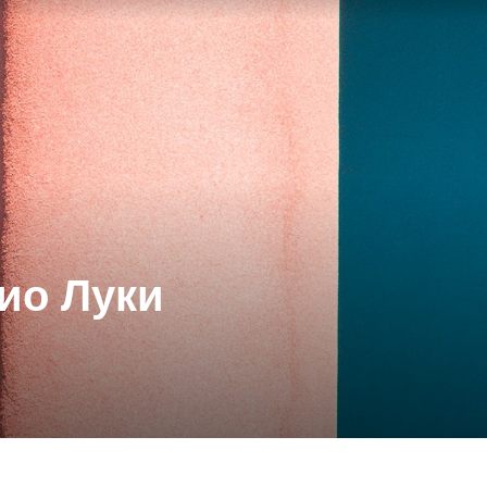
ио Луки