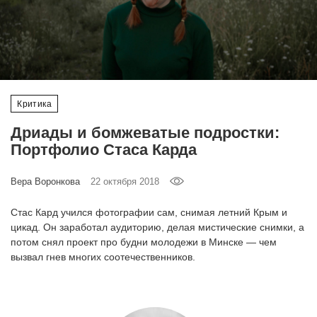
‘21
Фотопроект
Репортаж
Критика
Партнерский
Дриады и бомжеватые подростки:
материал
Портфолио Стаса Карда
О
Вера Воронкова
22 октября 2018
птичке
Стас Кард учился фотографии сам, снимая летний Крым и
Рекламодателям
цикад. Он заработал аудиторию, делая мистические снимки, а
потом снял проект про будни молодежи в Минске — чем
вызвал гнев многих соотечественников.