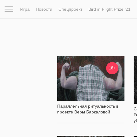
Игра
Новости
Спецпроект
Bird in Flight Prize ‘21
Вдохновение
Почему это шедевр
Мир
Фотопрое
3 046
18+
Параллельная ритуальность в
С
проекте Веры Баркаловой
Р
у