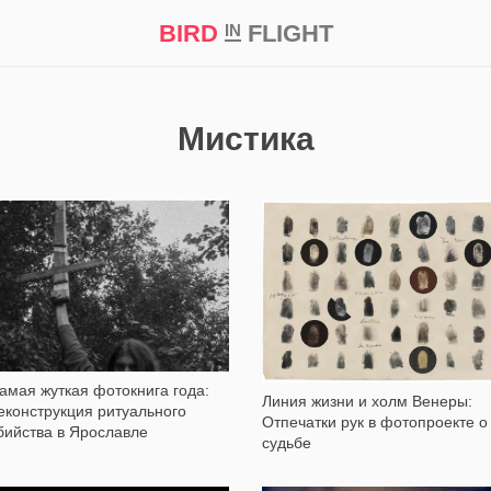
BIRD
FLIGHT
IN
кт
Репортаж
Мистика
29 621
4 198
амая жуткая фотокнига года:
Линия жизни и холм Венеры:
еконструкция ритуального
Отпечатки рук в фотопроекте о
бийства в Ярославле
судьбе