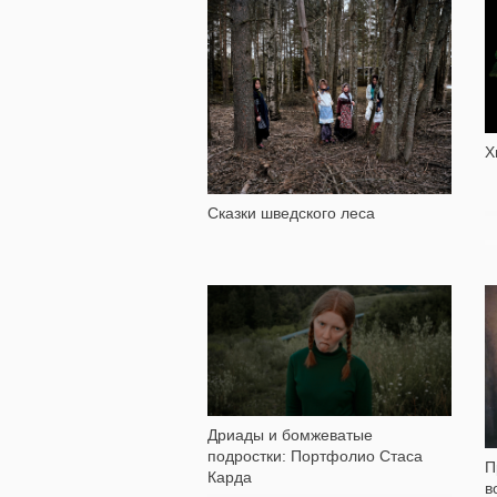
2 623
Х
Сказки шведского леса
5 923
Дриады и бомжеватые
подростки: Портфолио Стаса
П
Карда
в