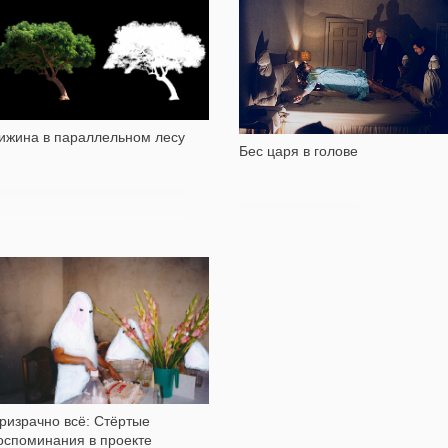
5 838
8 146
ижина в параллельном лесу
Бес царя в голове
1 367
ризрачно всё: Стёртые
оспоминания в проекте