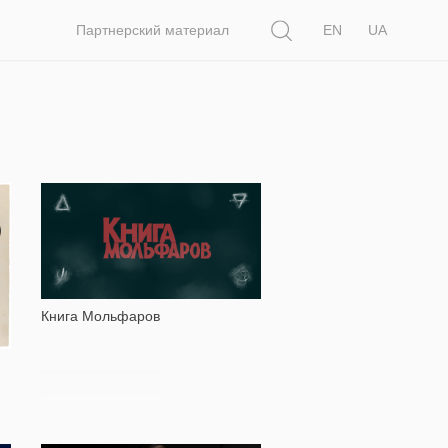
Поиск
Партнерский материал
EN
UA
1 292
Книга Мольфаров