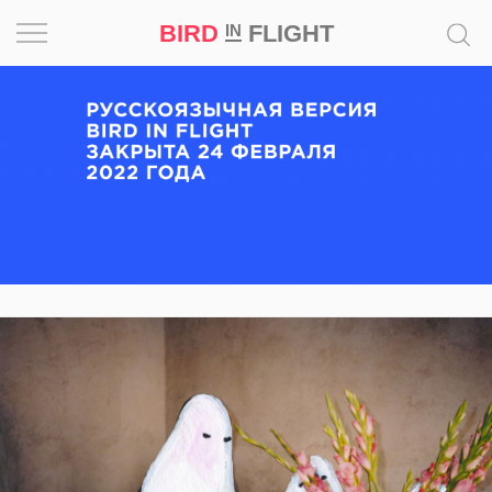
BIRD
FLIGHT
IN
Вдохновение
Почему
это
шедевр
Мир
Игра
Новости
Bird
in
Flight
Prize