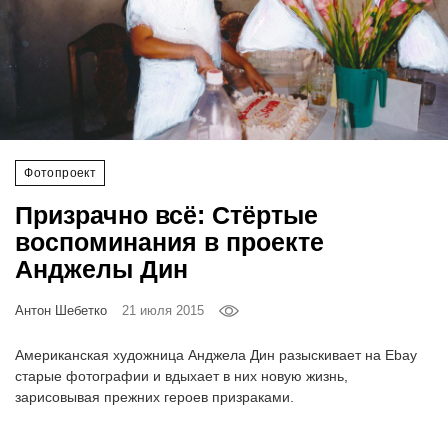
‘21
Фотопроект
Репортаж
Партнерский
Фотопроект
материал
Призрачно всё: Стёртые
воспоминания в проекте
О
Анджелы Дин
птичке
Антон Шебетко
21 июля 2015
Рекламодателям
Американская художница Анджела Дин разыскивает на Ebay
старые фотографии и вдыхает в них новую жизнь,
зарисовывая прежних героев призраками.