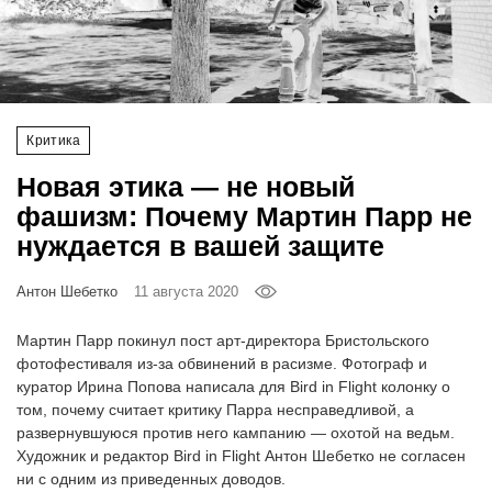
‘21
Фотопроект
Репортаж
Критика
Новая этика — не новый
Партнерский
фашизм: Почему Мартин Парр не
материал
нуждается в вашей защите
О
птичке
Антон Шебетко
11 августа 2020
Мартин Парр покинул пост арт-директора Бристольского
Рекламодателям
фотофестиваля из-за обвинений в расизме. Фотограф и
куратор Ирина Попова написала для Bird in Flight колонку о
том, почему считает критику Парра несправедливой, а
развернувшуюся против него кампанию — охотой на ведьм.
Художник и редактор Bird in Flight Антон Шебетко не согласен
ни с одним из приведенных доводов.