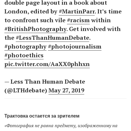
double page layout in a book about
London, edited by
#MartinParr
. It’s time
to confront such vile
#racism
within
#BritishPhotography
. Get involved with
the
#LessThanHumanDebate
.
#photography
#photojournalism
#photoethics
pic.twitter.com/AaXX0phhxn
— Less Than Human Debate
(@LTHdebate)
May 27, 2019
Трактовка остается за зрителем
«Фотография не равна предмету, изображенному на