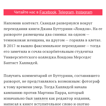
Читайте нас в
Facebook
,
Telegram
,
Instagram
EN
UA
Напомню контекст. Скандал развернулся вокруг
переиздания книги Джана Буттурини «Лондон». На ее
развороте размещены два снимка: на одном —
темнокожая женщина, на другом — горилла в клетке.
В 2017-м вышло факсимильное переиздание — тогда
его заметила и сочла оскорбительным студентка
Университетского колледжа Лондона Мерседес
Баптист Халлидей.
Получить комментарий от Буттурини, составившего
разворот, не представлялось возможным: фотограф
к тому времени умер. Тогда Халлидей начала
кампанию против Мартина Парра, который
изначально был
заявлен
как редактор издания,
написал к книге вступительное слово и охотно