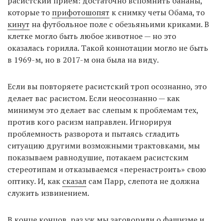
расистский прием: достаточно вспомнить бананы,
которые то
прифотошопят
к снимку четы Обама, то
кинут
на футбольное поле с обезьяньими криками. В
клетке могло быть любое животное — но это
оказалась горилла. Такой коннотации могло не быть
в 1969-м, но в 2017-м она была на виду.
Если вы повторяете расистский троп осознанно, это
делает вас расистом. Если неосознанно — как
минимум это делает вас слепым к проблемам тех,
против кого расизм направлен. Игнорируя
проблемность разворота и пытаясь сгладить
ситуацию другими возможными трактовками, мы
показываем равнодушие, потакаем расистским
стереотипам и отказываемся «перенастроить» свою
оптику. И, как
сказал
сам Парр, слепота не должна
служить извинением.
В конце концов, раз уж мы заговорили о фашизме и