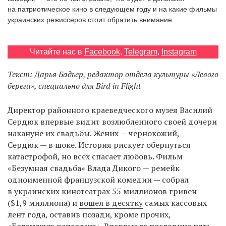
на патриотическое кино в следующем году и на какие фильмы
украинских режиссеров стоит обратить внимание.
EN
UA
Читайте нас в
Facebook
,
Telegram
,
Instagram
Текст: Дарья Бадьер, редактор отдела культуры «Левого
берега», специально для Bird in Flight
Директор районного краеведческого музея Василий
Сердюк впервые видит возлюбленного своей дочери
накануне их свадьбы. Жених — чернокожий,
Сердюк — в шоке. История рискует обернуться
катастрофой, но всех спасает любовь. Фильм
«Безумная свадьба» Влада Дикого — ремейк
одноименной французской комедии — собрал
в украинских кинотеатрах 55 миллионов гривен
($1,9 миллиона) и
вошел в десятку
самых кассовых
лент года, оставив позади, кроме прочих,
«Богемскую рапсодию». Впервые за последние пять