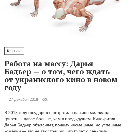
‘21
Фотопроект
Репортаж
Партнерский
Критика
материал
Работа на массу: Дарья
Бадьер — о том, чего ждать
О
от украинского кино в новом
птичке
году
Рекламодателям
27 декабря 2018
В 2018 году государство потратило на кино миллиард
гривен — вдвое больше, чем в предыдущем. Кинокритик
Дарья Бадьер объясняет, почему несмешные, но успешные
комедии — это не так страшно, что будет с деньгами