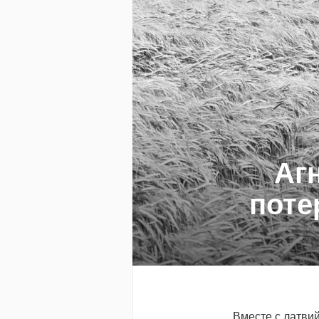
Аг
поте
Вместе с латви