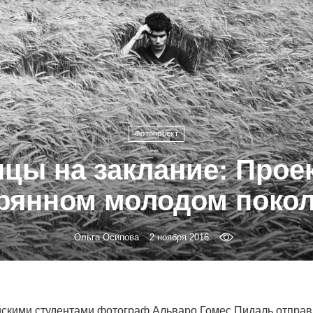
Фотопроект
нцы на заклание: Проек
рянном молодом поко
Ольга Осипова
2 ноября 2016
йскими студентами фотограф Альваро Гомес Пидаль отправ