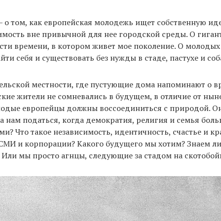
— о том, как европейская молодежь ищет собственную ид
имость вне привычной для нее городской среды. О гиган
ти времени, в котором живет мое поколение. О молодых
ти себя и существовать без нужды в стаде, пастухе и соб
сельской местности, где пустующие дома напоминают о в
кие жители не сомневались в будущем, в отличие от ны
лодые европейцы должны воссоединиться с природой. О
а нам податься, когда демократия, религия и семья боль
и? Что такое независимость, идентичность, счастье и кра
СМИ и корпорации? Какого будущего мы хотим? Знаем ли
 Или мы просто агнцы, следующие за стадом на скотобо