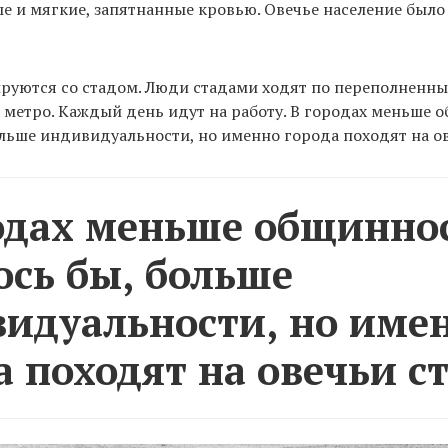
е и мягкие, запятнанные кровью. Овечье население было 
руются со стадом. Люди стадами ходят по переполненны
х метро. Каждый день идут на работу. В городах меньше 
ольше индивидуальности, но именно города походят на ов
одах меньше общиннос
ось бы, больше
идуальности, но име
а походят на овечьи ст