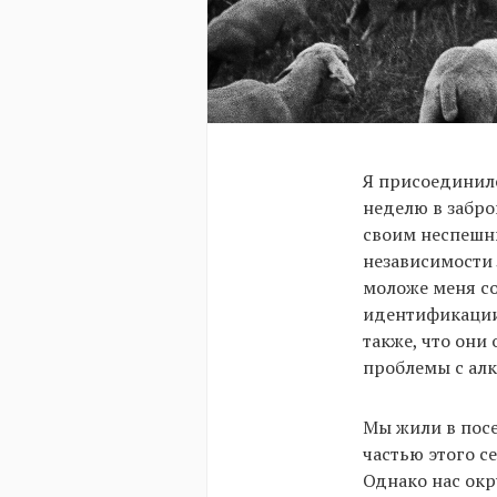
Я присоединилс
неделю в заброш
своим неспешн
независимости 
моложе меня со
идентификации
также, что они
проблемы с алк
Мы жили в пос
частью этого се
Однако нас окр