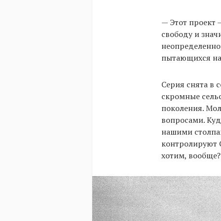
— Этот проект 
свободу и знач
неопределеннос
пытающихся най
Серия снята в 
скромные сельс
поколения. Мо
вопросами. Куд
нашими столпам
контролируют 
хотим, вообще?