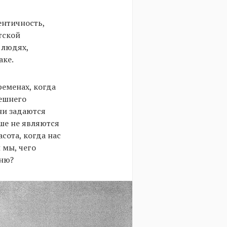
ентичность,
тской
 людях,
аке.
ременах, когда
нешнего
ни задаются
ше не являются
сота, когда нас
 мы, чего
йню?