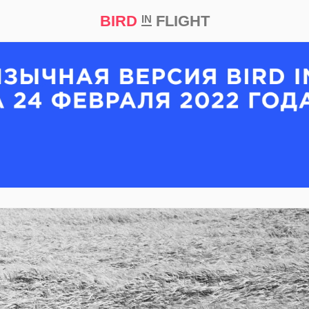
BIRD
FLIGHT
IN
кт
Репортаж