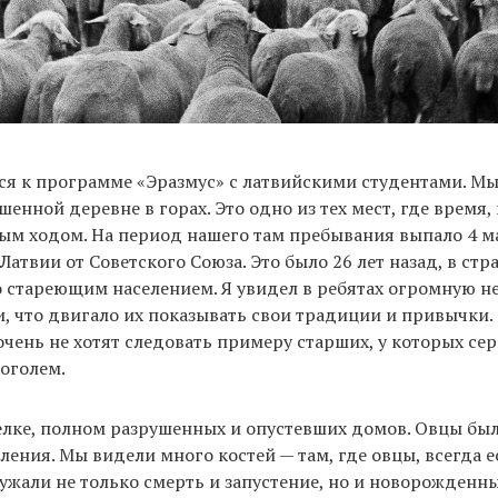
я к программе «Эразмус» с латвийскими студентами. М
енной деревне в горах. Это одно из тех мест, где время,
ым ходом. На период нашего там пребывания выпало 4 м
Латвии от Советского Союза. Это было 26 лет назад, в стр
 стареющим населением. Я увидел в ребятах огромную н
, что двигало их показывать свои традиции и привычки
 очень не хотят следовать примеру старших, у которых се
оголем.
елке, полном разрушенных и опустевших домов. Овцы бы
ления. Мы видели много костей — там, где овцы, всегда е
ужали не только смерть и запустение, но и новорожденны