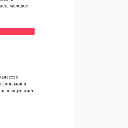
овец, молодое
качестве
х фильмов и
на в шорт-лист