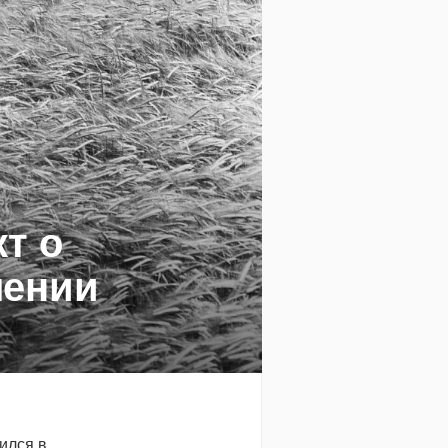
т о
лении
ился в