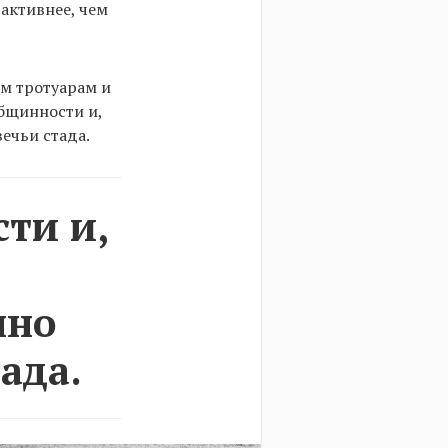
активнее, чем
м тротуарам и
общинности и,
ечьи стада.
ти и,
нно
ада.