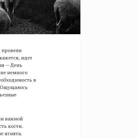
ы провели
 кажется, идет
ая — День
ане немного
еобходимость в
. Ощущалось
рьезные
ли важной
сть кости.
е ягнята.