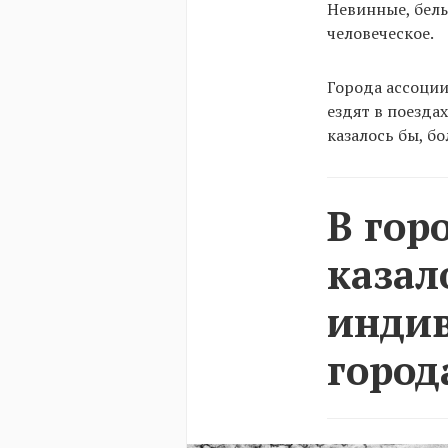
Невинные, белы
человеческое.
Города ассоции
ездят в поезда
казалось бы, б
В гор
казал
индив
город