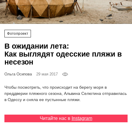
‘21
Фотопроект
Фотопроект
Репортаж
В ожидании лета:
Партнерский
Как выглядят одесские пляжи в
материал
несезон
О
Ольга Осипова
29 мая 2017
птичке
Чтобы посмотреть, что происходит на берегу моря в
Рекламодателям
преддверии пляжного сезона, Альвина Селютина отправилась
в Одессу и сняла ее пустынные пляжи.
Читайте нас в
Instagram