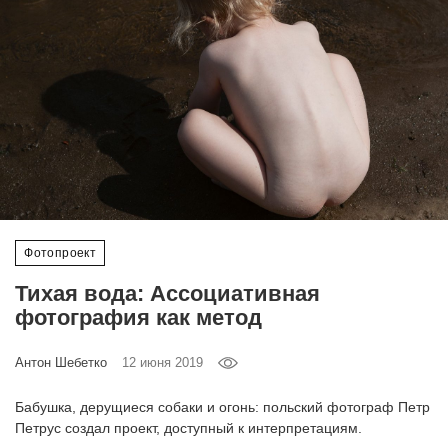
‘21
Фотопроект
Репортаж
Партнерский
материал
О
Фотопроект
птичке
Тихая вода: Ассоциативная
фотография как метод
Рекламодателям
Антон Шебетко
12 июня 2019
Бабушка, дерущиеся собаки и огонь: польский фотограф Петр
Петрус создал проект, доступный к интерпретациям.