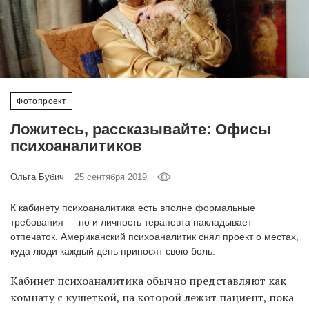
‘21
Фотопроект
Репортаж
Фотопроект
Партнерский
Ложитесь, рассказывайте: Офисы
материал
психоаналитиков
О
Ольга Бубич
25 сентября 2019
птичке
К кабинету психоаналитика есть вполне формальные
Рекламодателям
требования — но и личность терапевта накладывает
отпечаток. Американский психоаналитик снял проект о местах,
куда люди каждый день приносят свою боль.
Кабинет психоаналитика обычно представляют как
комнату с кушеткой, на которой лежит пациент, пока