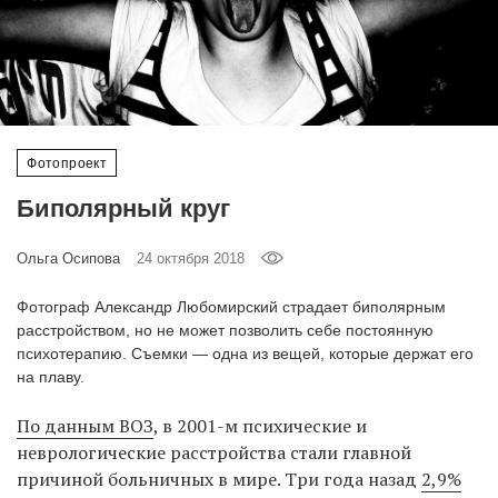
‘21
Фотопроект
Репортаж
Фотопроект
Партнерский
Биполярный круг
материал
Ольга Осипова
24 октября 2018
О
птичке
Фотограф Александр Любомирский страдает биполярным
расстройством, но не может позволить себе постоянную
Рекламодателям
психотерапию. Съемки — одна из вещей, которые держат его
на плаву.
По данным ВОЗ
, в 2001-м психические и
неврологические расстройства стали главной
причиной больничных в мире. Три года назад
2,9%