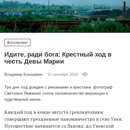
‘21
Фотопроект
Репортаж
Фотопроект
Партнерский
Идите, ради бога: Крестный ход в
материал
честь Девы Марии
О
Владимир Коношевич
11 сентября 2018
птичке
Три дня под дождем с рюкзаками и крестами: фотограф
Рекламодателям
Светлана Левченко сняла паломничество верующих к
чудотворной иконе.
Каждый год в конце августа грекокатолики
совершают трехдневное паломничество в село Унев.
Путешествие начинается со Львова: до Уневской