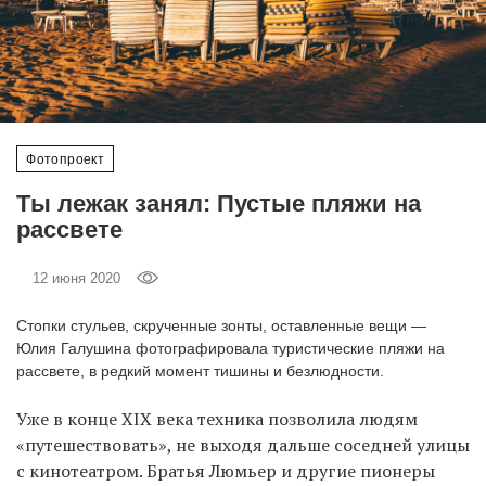
‘21
Фотопроект
Репортаж
Фотопроект
Партнерский
Ты лежак занял: Пустые пляжи на
материал
рассвете
О
12 июня 2020
птичке
Стопки стульев, скрученные зонты, оставленные вещи —
Рекламодателям
Юлия Галушина фотографировала туристические пляжи на
рассвете, в редкий момент тишины и безлюдности.
Уже в конце XIX века техника позволила людям
«путешествовать», не выходя дальше соседней улицы
с кинотеатром. Братья Люмьер и другие пионеры