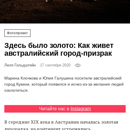
‘21
Фотопроект
Фотопроект
Репортаж
Здесь было золото: Как живет
Партнерский
австралийский город-призрак
материал
Леля Гольдштейн
17 сентября 2020
О
птичке
Марина Клочкова и Юлия Галушина посетили австралийский
город Кукини, который появился и исчез из-за желания людей
озолотиться.
Рекламодателям
Читайте нас в
Instagram
В середине XIX века в Австралии началась золотая
лихорадка, на континент устремились