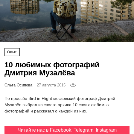
‘21
Фотопроект
Репортаж
Партнерский
Опыт
материал
10 любимых фотографий
Дмитрия Музалёва
О
птичке
Ольга Осипова
27 августа 2015
Рекламодателям
По просьбе Bird in Flight московский фотограф Дмитрий
Музалёв выбрал из своего архива 10 своих любимых
фотографий и рассказал о каждой из них.
Читайте нас в
Facebook
,
Telegram
,
Instagram