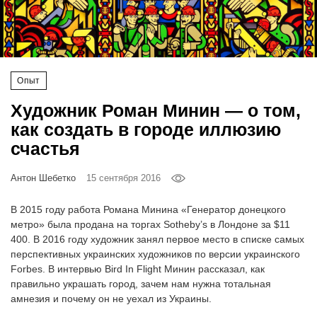
‘21
Фотопроект
Опыт
Репортаж
Художник Роман Минин — о том,
Партнерский
как создать в городе иллюзию
материал
счастья
О
Антон Шебетко
15 сентября 2016
птичке
В 2015 году работа Романа Минина «Генератор донецкого
Рекламодателям
метро» была продана на торгах Sotheby’s в Лондоне за $11
400. В 2016 году художник занял первое место в списке самых
перспективных украинских художников по версии украинского
Forbes. В интервью Bird In Flight Минин рассказал, как
правильно украшать город, зачем нам нужна тотальная
амнезия и почему он не уехал из Украины.