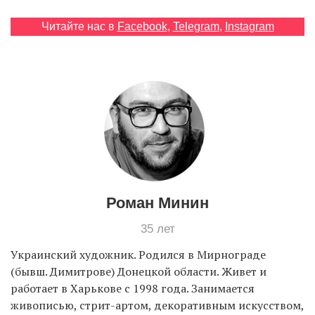
Читайте нас в
Facebook
,
Telegram
,
Instagram
EN
UA
Роман Минин
35 лет
Украинский художник. Родился в Мирнограде
(бывш. Димитрове) Донецкой области. Живет и
работает в Харькове c 1998 года. Занимается
живописью, стрит-артом, декоративным искусством,