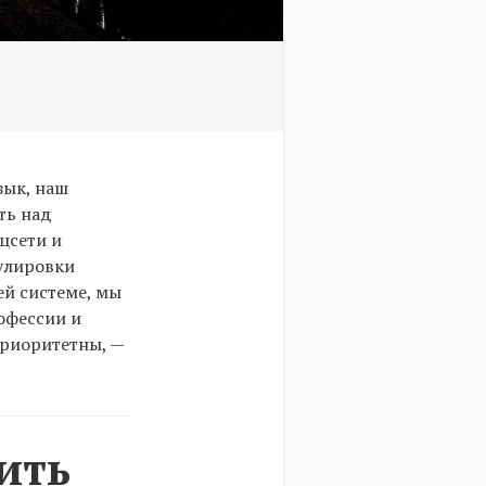
зык, наш
ть над
цсети и
мулировки
й системе, мы
офессии и
приоритетны, —
ить