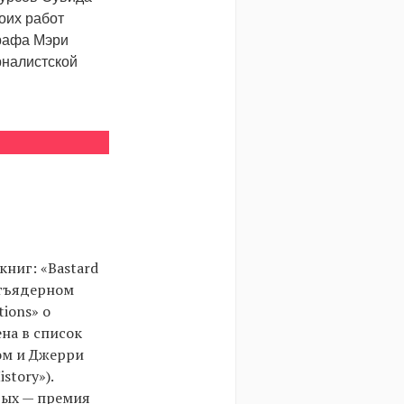
оих работ
графа Мэри
рналистской
ниг: «Bastard
стъядерном
tions» о
на в список
ом и Джерри
story»).
рых — премия