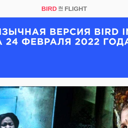
BIRD
FLIGHT
IN
кт
Репортаж