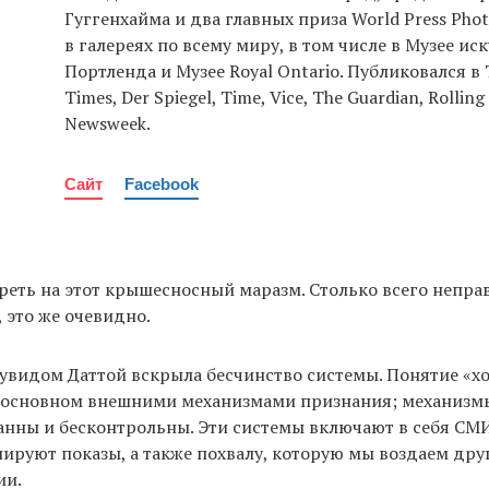
Гуггенхайма и два главных приза World Press Pho
в галереях по всему миру, в том числе в Музее ис
Портленда и Музее Royal Ontario. Публиковался в
Times, Der Spiegel, Time, Vice, The Guardian, Rolling
Newsweek.
Сайт
Facebook
реть на этот крышесносный маразм. Столько всего непра
 это же очевидно.
Сувидом Даттой вскрыла бесчинство системы. Понятие «х
 основном внешними механизмами признания; механизмы
нны и бесконтрольны. Эти системы включают в себя СМИ
ируют показы, а также похвалу, которую мы воздаем друг
ии.