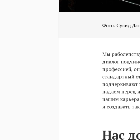
Фото: Сувид Датт
Мы раболепств
диалог подчин
профессией, он
стандартный от
подчеркивают 
падаем перед н
нашим карьера
и создавать та
Нас д