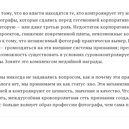
 тому, что во власти находятся те, кто контролирует эту
тографы, которые сдались перед гегемонией корпоратив
 вторую — или даже третью роль. Недостаток корпорати
проектов, снижение повременной платы, невозможные ко
 к тому, что независимый фотограф практически вымер.
— громоздиться на эти внешние системы признания; пре
возможность существовать в условиях суровоконтролиру
ы. Зовите это комплексом медийной награды.
мы никогда не задавались вопросом, как и почему эти пр
лога нет, мы принимаем их как статус-кво. Эти механиз
ей и контролируют ее ценность, значение и качество. Чт
ть, междуусобная кровопролитная сеть признания созда
ас больше волнует образ профессии фотографа, чем сама 