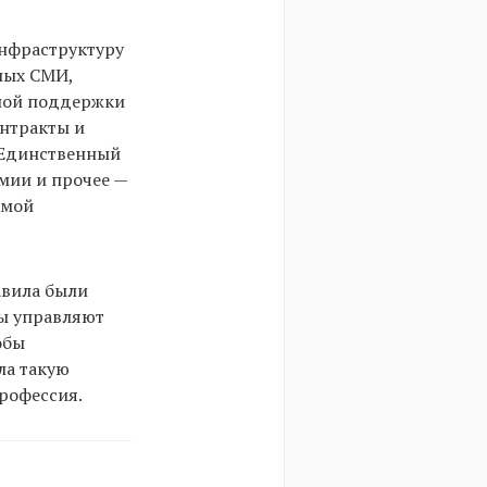
 инфраструктуру
ных СМИ,
вной поддержки
нтракты и
 Единственный
мии и прочее —
емой
авила были
мы управляют
обы
ла такую
профессия.