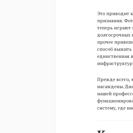
Это приводит к
признания. Фо
теперь играют
долгосрочных 
прочее привели
способ выжить 
единственная 
инфраструктур
Прежде всего, 
насаждены. Диа
нашей професси
функционирова
систему, где н