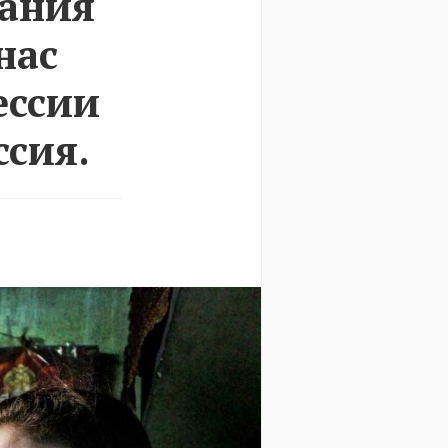
нания
нас
ессии
ссия.