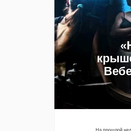
«
крыш
Вебе
На прошлой нед