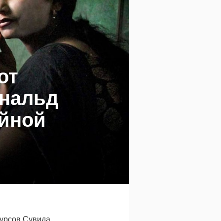
от
нальд
ийной
курсов Сувида