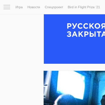
Игра
Новости
Спецпроект
Bird in Flight Prize ‘21
Вдохновение
Почему это шедевр
Мир
Фотопрое