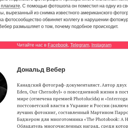
 плагиате
. С помощью фотошопа он поместил на одну из св
ы, вырезанный из снимка известного американского фото
ка фотосообщество обвиняет коллегу в нарушении фотожу
 Вебер размышляет о том, почему подобное происходит.
Читайте нас в
Facebook
,
Telegram
,
Instagram
Дональд Вебер
Канадский фотограф-документалист. Автор двух к
Eden, Our Chernobyl» о повседневной жизни в по
мире (отмечена премией Photolucida) и «Interroga
постсоветской власти в Украине и России (включе
лучших фотокниг, составленный Мартином Парр
Баджером для многотомника «The Photobook: A Hi
Обладатель многочисленных наград, среди кото