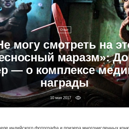
Опыт
Не могу смотреть на эт
есносный маразм»: До
р — о комплексе мед
награды
10 мая 2017
еле индийского фотографа и призера многочисленных кон