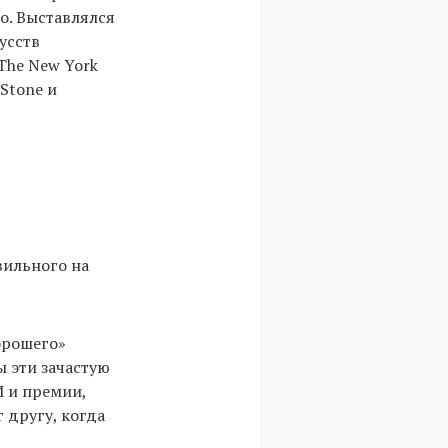
to. Выставлялся
кусств
 The New York
 Stone и
вильного на
орошего»
 эти зачастую
 и премии,
 другу, когда