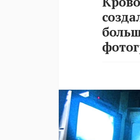
Крово
созда
больш
фотог