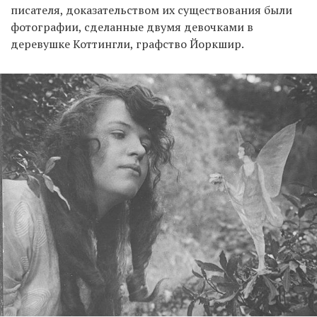
писателя, доказательством их существования были
фотографии, сделанные двумя девочками в
деревушке Коттингли, графство Йоркшир.
EN
UA