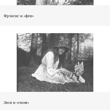
Фрэнсис и «фея»
Элси и «гном»