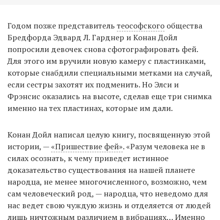
Годом позже представитель
теософского
общества
Бредфорда Эдвард Л. Гарднер и Конан Дойл
попросили девочек снова сфотографировать фей.
Для этого им вручили новую камеру с пластинками,
которые снабдили специальными метками на случай,
если сестры захотят их подменить. Но Элси и
Фрэнсис оказались на высоте, сделав еще три снимка
именно на тех пластинах, которые им дали.
Конан Дойл написал целую книгу, посвященную этой
истории, —
«Пришествие фей»
. «Разум человека не в
силах осознать, к чему приведет истинное
доказательство существования на нашей планете
народца, не менее многочисленного, возможно, чем
сам человеческий род, — народца, что неведомо для
нас ведет свою чуждую жизнь и отделяется от людей
лишь ничтожным различием в вибрациях… Именно