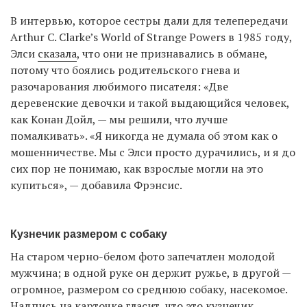
В интервью, которое сестры дали для телепередачи
Arthur C. Clarke’s World of Strange Powers в 1985 году,
Элси
сказала
, что они не признавались в обмане,
потому что боялись родительского гнева и
разочарования любимого писателя: «Две
деревенские девочки и такой выдающийся человек,
как Конан Дойл, — мы решили, что лучше
помалкивать». «Я никогда не думала об этом как о
мошенничестве. Мы с Элси просто дурачились, и я до
сих пор не понимаю, как взрослые могли на это
купиться», — добавила Фрэнсис.
Кузнечик размером с собаку
На старом черно-белом фото запечатлен молодой
мужчина; в одной руке он держит ружье, в другой —
огромное, размером со среднюю собаку, насекомое.
Надпись на карточке гласит, что это кузнечик,