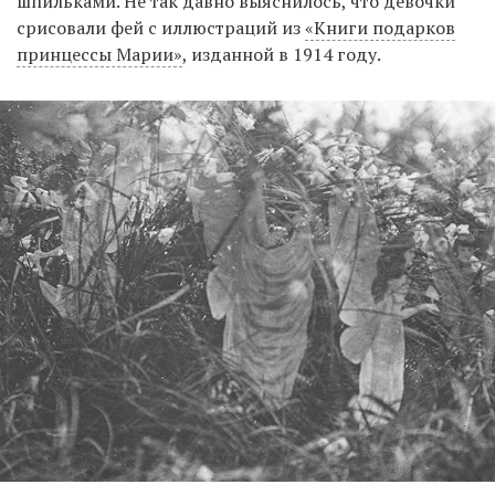
шпильками. Не так давно выяснилось, что девочки
срисовали фей с иллюстраций из
«Книги подарков
принцессы Марии»
, изданной в 1914 году.