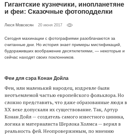
Гигантские кузнечики, инопланетяне
‘21
и феи: Сказочные фотоподделки
Фотопроект
Люся Мовсесян
20 июня 2017
Репортаж
Сегодня махинации с фотографиями разоблачаются за
считанные дни. Но история знает примеры мистификаций,
будораживших воображение десятилетиями, — некоторые и
Партнерский
сейчас находят своих поклонников.
материал
О
Феи для сэра Конан Дойла
птичке
Феи, или маленький народец, издревле были
неотъемлемой частью европейского фольклора. Но
Рекламодателям
сложно представить, что даже образованные люди в
XX веке допускали их существование. Так, Артур
Конан Дойл — создатель самого известного циника,
логика и материалиста Шерлока Холмса — верил в
реальность фей. Неопровержимым, по мнению