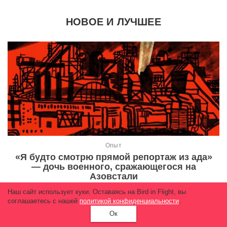
НОВОЕ И ЛУЧШЕЕ
Опыт
«Я будто смотрю прямой репортаж из ада»
— дочь военного, сражающегося на
Азовстали
Наш сайт использует куки. Оставаясь на Bird in Flight, вы
39 287
соглашаетесь с нашей
политикой конфиденциальности
.
Ок