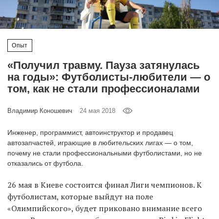
‘21
Фотопроект
Опыт
Репортаж
«Получил травму. Пауза затянулась
на годы»: Футболисты-любители — о
Партнерский
том, как не стали профессионалами
материал
Владимир Коношевич
24 мая 2018
О
птичке
Инженер, программист, автоинструктор и продавец
автозапчастей, играющие в любительских лигах — о том,
почему не стали профессиональными футболистами, но не
Рекламодателям
отказались от футбола.
26 мая в Киеве состоится финал Лиги чемпионов. К
футболистам, которые выйдут на поле
«Олимпийского», будет приковано внимание всего