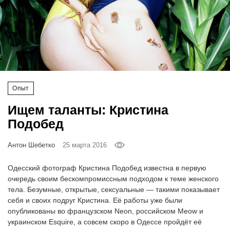
‘21
Фотопроект
Репортаж
Партнерский
Опыт
материал
Ищем таланты: Кристина
Подобед
О
птичке
Антон Шебетко
25 марта 2016
Рекламодателям
Одесский фотограф Кристина Подобед известна в первую
очередь своим бескомпромиссным подходом к теме женского
тела. Безумные, открытые, сексуальные — такими показывает
себя и своих подруг Кристина. Её работы уже были
опубликованы во французском Neon, российском Meow и
украинском Esquire, а совсем скоро в Одессе пройдёт её