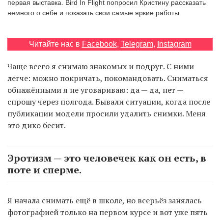
первая выставка. Bird In Flight попросил Кристину рассказать
немного о себе и показать свои самые яркие работы.
EN
UA
Читайте нас в
Facebook
,
Telegram
,
Instagram
Чаще всего я снимаю знакомых и подруг. С ними
легче: можно покричать, покомандовать. Сниматься
обнажёнными я не уговариваю: да — да, нет —
спрошу через полгода. Бывали ситуации, когда после
публикации модели просили удалить снимки. Меня
это дико бесит.
Эротизм — это человечек как он есть, в
поте и сперме.
Я начала снимать ещё в школе, но всерьёз занялась
фотографией только на первом курсе и вот уже пять