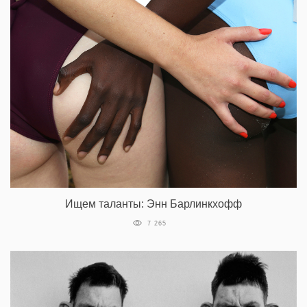
Ищем таланты: Энн Барлинкхофф
7 265