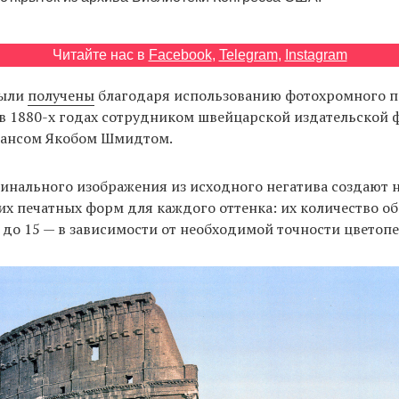
Читайте нас в
Facebook
,
Telegram
,
Instagram
были
получены
благодаря использованию фотохромного п
в 1880-х годах сотрудником швейцарской издательской ф
i Хансом Якобом Шмидтом.
инального изображения из исходного негатива создают 
х печатных форм для каждого оттенка: их количество о
6 до 15 — в зависимости от необходимой точности цветоп