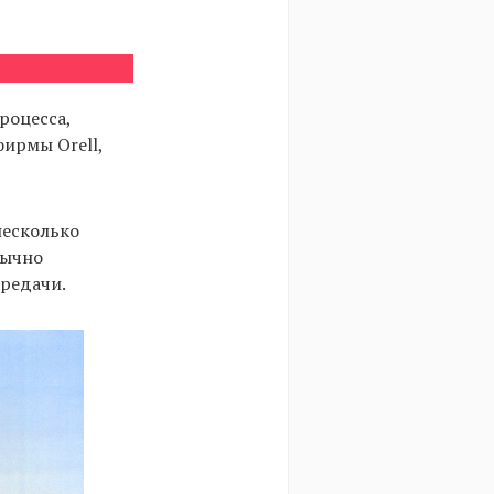
роцесса,
ирмы Orell,
несколько
бычно
ередачи.