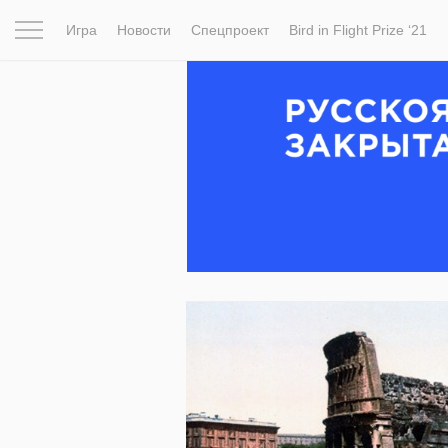
Игра
Новости
Спецпроект
Bird in Flight Prize ‘21
Вдохновение
Почему это шедевр
Мир
Фотопрое