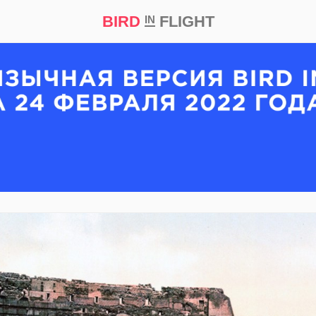
BIRD
FLIGHT
IN
кт
Репортаж