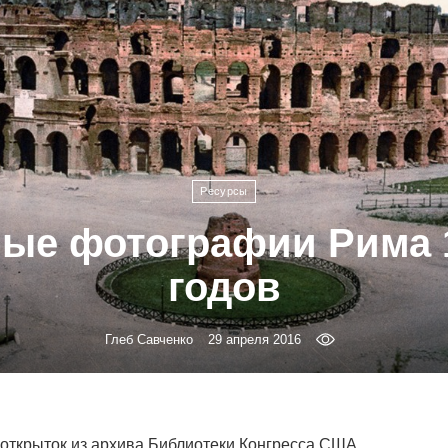
Ресурсы
ые фотографии Рима 
годов
Глеб Савченко
29 апреля 2016
открыток из архива Библиотеки Конгресса США.