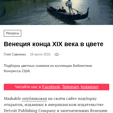
‘21
Фотопроект
Репортаж
Ресурсы
Венеция конца XIX века в цвете
Партнерский
материал
Глеб Савченко
18 июля 2016
О
Подборка цветных снимков из коллекции Библиотеки
птичке
Конгресса США.
Рекламодателям
Читайте нас в
Facebook
,
Telegram
,
Instagram
Mashable
опубликовал
на своём сайте подборку
открыток, изданных в американском издательстве
Detroit Publishing Company и запечатлевших Венецию