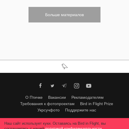
Больше материалов
О Птичке
Вакансии
Рекламодателям
Требования к фотопроектам
Bird in Flight Prize
Укрсучфото
Поддержите нас
Любое использование материалов допускается только с согласия
Наш сайт использует куки. Оставаясь на Bird in Flight, вы
редакции
.
© 2026, Bird In Flight.
соглашаетесь с нашей
политикой конфиденциальности
.