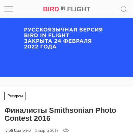
BIRD
FLIGHT
IN
Вдохновение
Почему
это
шедевр
Мир
Игра
Ресурсы
Новости
Финалисты Smithsonian Photo
Bird
Contest 2016
in
Flight
Глеб Савченко
1 марта 2017
Prize