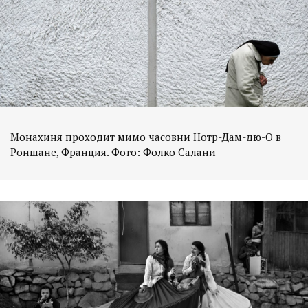
Монахиня проходит мимо часовни Нотр-Дам-дю-О в
Роншане, Франция. Фото: Фолко Салани