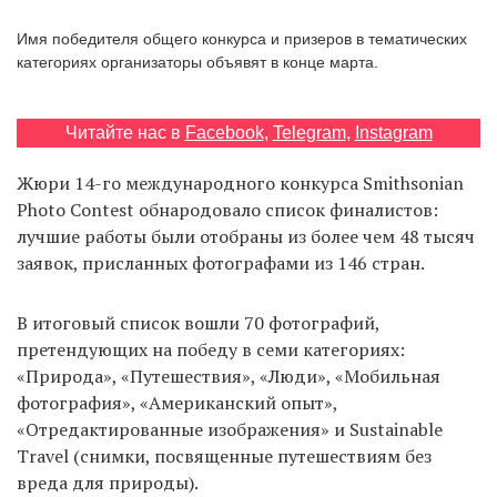
‘21
Имя победителя общего конкурса и призеров в тематических
категориях организаторы объявят в конце марта.
Фотопроект
Читайте нас в
Facebook
,
Telegram
,
Instagram
Репортаж
Жюри 14-го международного конкурса Smithsonian
Партнерский
Photo Contest обнародовало список финалистов:
материал
лучшие работы были отобраны из более чем 48 тысяч
заявок, присланных фотографами из 146 стран.
О
птичке
В итоговый список вошли 70 фотографий,
претендующих на победу в семи категориях:
Рекламодателям
«Природа», «Путешествия», «Люди», «Мобильная
фотография», «Американский опыт»,
«Отредактированные изображения» и Sustainable
Travel (снимки, посвященные путешествиям без
вреда для природы).