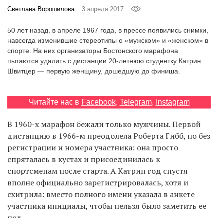
‘21
Светлана Ворошилова
3 апреля 2017
50 лет назад, в апреле 1967 года, в прессе появились снимки,
Фотопроект
навсегда изменившие стереотипы о «мужском» и «женском» в
спорте. На них организаторы Бостонского марафона
Репортаж
пытаются удалить с дистанции 20-летнюю студентку Катрин
Швитцер — первую женщину, дошедшую до финиша.
Партнерский
материал
Читайте нас в
Facebook
,
Telegram
,
Instagram
О
В 1960-х марафон бежали только мужчины. Первой
птичке
дистанцию в 1966-м преодолела Роберта Гибб, но без
регистрации и номера участника: она просто
Рекламодателям
спряталась в кустах и присоединилась к
спортсменам после старта. А Катрин год спустя
вполне официально зарегистрировалась, хотя и
схитрила: вместо полного имени указала в анкете
участника инициалы, чтобы нельзя было заметить ее
пол.