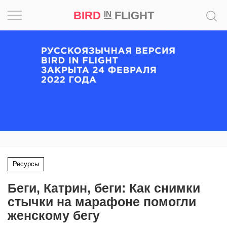
BIRD
FLIGHT
IN
Вдохновение
Почему
это
шедевр
Мир
Игра
Ресурсы
Новости
Беги, Катрин, беги: Как снимки
Bird
стычки на марафоне помогли
in
женскому бегу
Flight
Prize