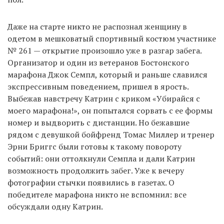
Даже на старте никто не распознал женщину в
EN
UA
одетом в мешковатый спортивный костюм участнике
№ 261 — открытие произошло уже в разгар забега.
Организатор и один из ветеранов Бостонского
марафона Джок Семпл, который и раньше славился
экспрессивным поведением, пришел в ярость.
Выбежав навстречу Катрин с криком «Убирайся с
моего марафона!», он попытался сорвать с ее формы
номер и выдворить с дистанции. Но бежавшие
рядом с девушкой бойфренд Томас Миллер и тренер
Эрни Бриггс были готовы к такому повороту
событий: они оттолкнули Семпла и дали Катрин
возможность продолжить забег. Уже к вечеру
фотографии стычки появились в газетах. О
победителе марафона никто не вспомнил: все
обсуждали одну Катрин.