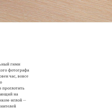
льный гимн
кого фотографа
овен час, вовсе
о
в проглотить
пающий на
тиком-иглой —
лнителей