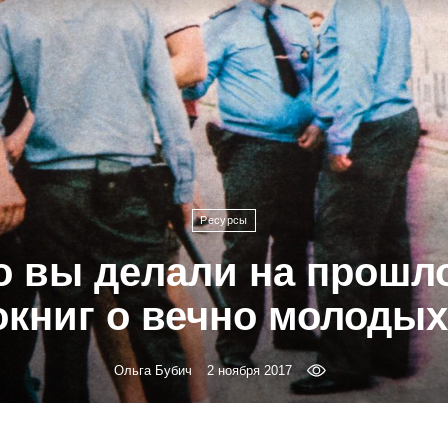
Ресурсы
о вы делали на прошл
окниг о вечно молодых
Ольга Бубич
2 ноября 2017