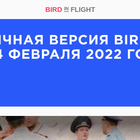
BIRD
FLIGHT
IN
кт
Репортаж