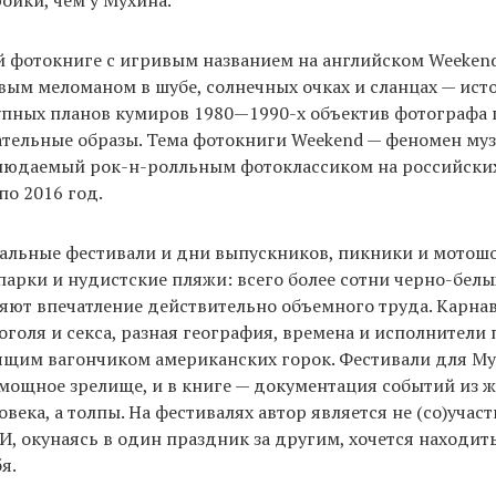
ойки, чем у Мухина.
й фотокниге с игривым названием на английском Weekend
вым меломаном в шубе, солнечных очках и сланцах — ист
рупных планов кумиров 1980—1990-х объектив фотографа
ательные образы. Тема фотокниги Weekend — феномен му
людаемый рок-н-ролльным фотоклассиком на российски
 по 2016 год.
альные фестивали и дни выпускников, пикники и мотошо
арки и нудистские пляжи: всего более сотни черно-бел
яют впечатление действительно объемного труда. Карна
оголя и секса, разная география, времена и исполнители
ящим вагончиком американских горок. Фестивали для Му
мощное зрелище, и в книге — документация событий из ж
века, а толпы. На фестивалях автор является не (со)участ
И, окунаясь в один праздник за другим, хочется находит
я.