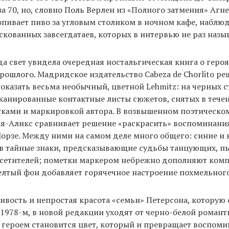
за 70, но, словно Поль Верлен из «Полного затмения» Агн
попивает пиво за угловым столиком в ночном кафе, наблю
скованных завсегдатаев, которых в интервью не раз назы
да свет увидела очередная ностальгическая книга о героя
рошлого. Мадридское издательство Cabeza de Chorlito ре
оказать весьма необычный, цветной Lehmitz: на черных 
анированные контактные листы сюжетов, снятых в течени
ками и маркировкой автора. В возвышенном поэтическом
я-Аликс сравнивает решение «раскрасить» воспоминания
орзе. Между ними на самом деле много общего: синие и 
в тайные знаки, предсказывающие судьбы танцующих, п
сетителей; пометки маркером небрежно дополняют комп
елтый фон добавляет горячечное настроение похмельног
ивость и непростая красота «семьи» Петерсона, которую
 1978-м, в новой редакции уходят от черно-белой романт
ероем становится цвет, который и превращает воспомин