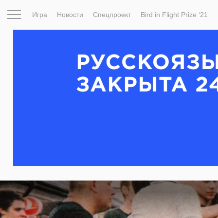
Игра
Новости
Спецпроект
Bird in Flight Prize ‘21
Вдохновение
Почему это шедевр
Мир
Фотопрое