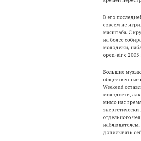
времен перестр
В его последне
совсем не игри
масштаба. С к
на более собир
молодежи, наб
open-air с 2005
Большие музык
общественные п
Weekend оставл
молодости, алк
мимо нас грем
энергетически 
отдельного чело
наблюдателем. 
дописывать себ