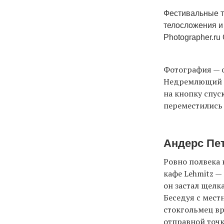
Фестивальные т
телосложения и
Photographer.ru
Фотография — с
Недремлющий ч
на кнопку спус
переместились 
Андерс Пет
Ровно полвека
кафе Lehmitz —
он застал щелк
Беседуя с мест
стокгольмец вр
отправной точк