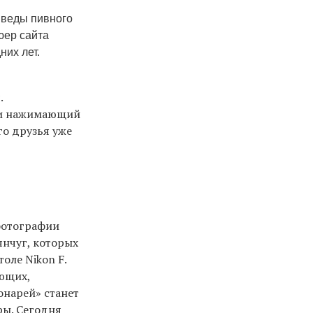
шведы пивного
юер сайта
них лет.
.
 и нажимающий
го друзья уже
фотографии
янчуг, которых
оле Nikon F.
ющих,
онарей» станет
ры. Сегодня