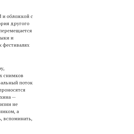
 и обложкой с
ория другого
 перемещается
зыки и
х фестивалях
у,
ых снимков
вальный поток
 проносятся
хина —
изни не
ником, а
ь, вспоминать,