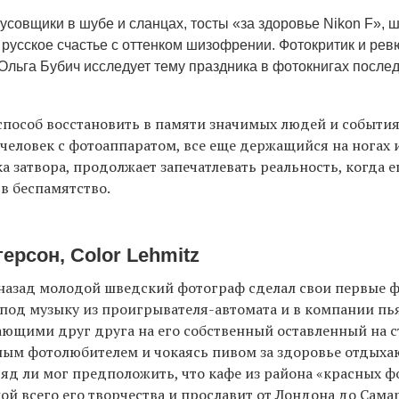
усовщики в шубе и сланцах, тосты «за здоровье Nikon F», 
 русское счастье с оттенком шизофрении. Фотокритик и рев
 Ольга Бубич исследует тему праздника в фотокнигах послед
пособ восстановить в памяти значимых людей и события
еловек с фотоаппаратом, все еще держащийся на ногах
ка затвора, продолжает запечатлевать реальность, когда е
в беспамятство.
ерсон, Color Lehmitz
 назад молодой шведский фотограф сделал свои первые 
 под музыку из проигрывателя-автомата и в компании пь
ающими друг друга на его собственный оставленный на ст
ным фотолюбителем и чокаясь пивом за здоровье отдыха
яд ли мог предположить, что кафе из района «красных ф
ой всего его творчества и прославит от Лондона до Сама