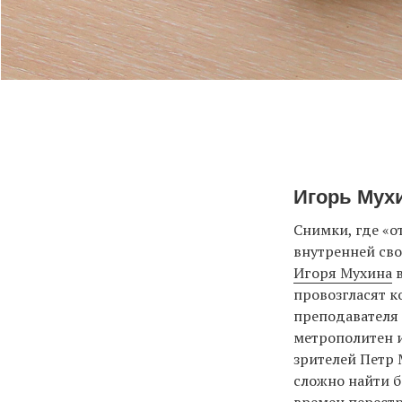
Игорь Мух
Снимки, где «о
внутренней сво
Игоря Мухина
в
провозгласят к
преподавателя 
метрополитен 
зрителей Петр 
сложно найти 