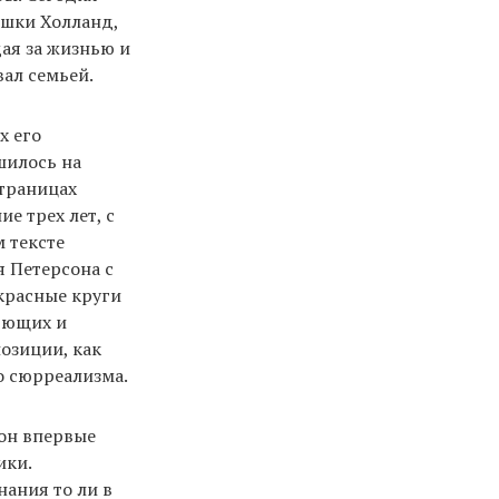
ешки Холланд,
дая за жизнью и
вал семьей.
х его
шилось на
страницах
е трех лет, с
 тексте
 Петерсона с
красные круги
ьющих и
озиции, как
о сюрреализма.
 он впервые
ики.
ания то ли в