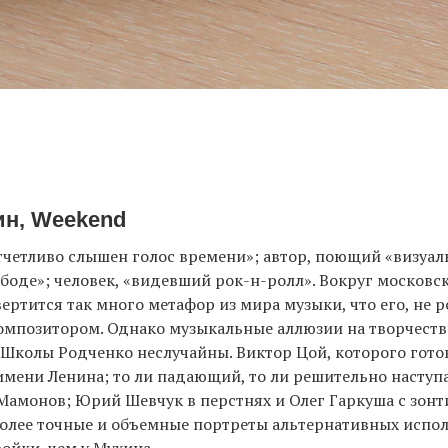
ин, Weekend
тчетливо слышен голос времени»; автор, поющий «визуа
боде»; человек, «видевший рок-н-ролл». Вокруг московс
ертится так много метафор из мира музыки, что его, не р
омпозитором. Однако музыкальные аллюзии на творчеств
Школы Родченко неслучайны. Виктор Цой, которого гото
имени Ленина; то ли падающий, то ли решительно насту
Мамонов; Юрий Шевчук в перстнях и Олег Гаркуша с зон
более точные и объемные портреты альтернативных испо