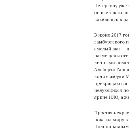
Петерсону уже 
он все так же 
влюбляясь в ра
В июне 2017 го
гамбургского п
смелый шаг — п
размещены отск
личными помет
Альберто Гарси
кодом азбуки М
превращаются 
целующихся по
яркие НЛО, а ж
Простая некрас
показал миру в
Полноправным г