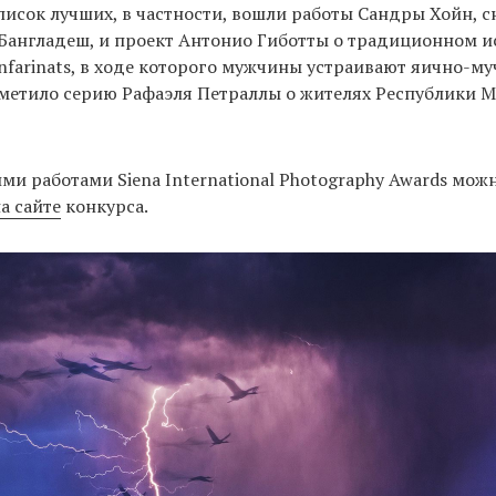
список лучших, в частности, вошли работы Сандры Хойн, 
 Бангладеш, и проект Антонио Гиботты о традиционном 
Enfarinats, в ходе которого мужчины устраивают яично-м
метило серию Рафаэля Петраллы о жителях Республики М
ми работами Siena International Photography Awards мож
а сайте
конкурса.