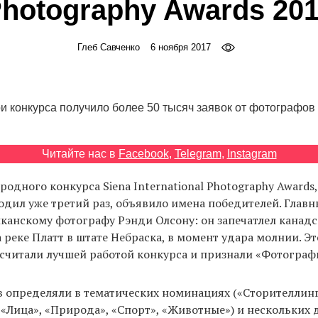
hotography Awards 20
Глеб Савченко
6 ноября 2017
и конкурса получило более 50 тысяч заявок от фотографов 
Читайте нас в
Facebook
,
Telegram
,
Instagram
дного конкурса Siena International Photography Awards,
одил уже третий раз, объявило имена победителей. Глав
канскому фотографу Рэнди Олсону: он запечатлел канадс
 реке Платт в штате Небраска, в момент удара молнии. Э
читали лучшей работой конкурса и признали «Фотографи
 определяли в тематических номинациях («Сторителлинг
 «Лица», «Природа», «Спорт», «Животные») и нескольких 