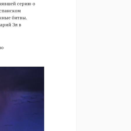
снявшей серию о
испанском
учные битвы.
арий Эл в
но