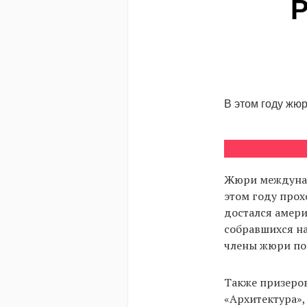
P
В этом году жюр
Жюри междунаро
этом году прох
достался амери
собравшихся на
члены жюри пос
Также призеров
«Архитектура»,