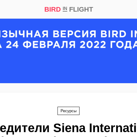
BIRD
FLIGHT
IN
кт
Репортаж
Ресурсы
едители Siena Internati