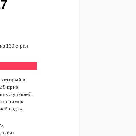
17
из 130 стран.
 который в
ный приз
ких журавлей,
тот снимок
ей года».
»,
других