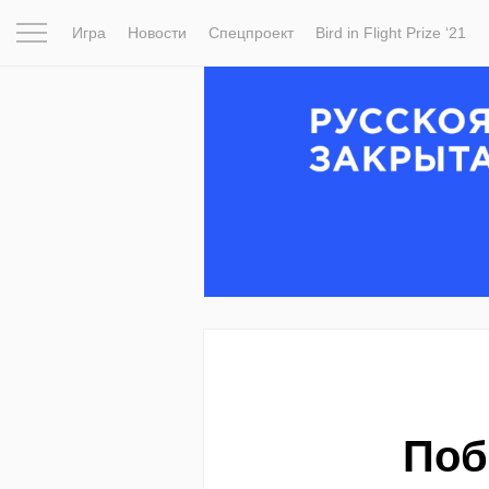
Игра
Новости
Спецпроект
Bird in Flight Prize ‘21
Вдохновение
Почему это шедевр
Мир
Фотопрое
Поб