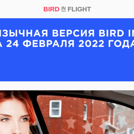
BIRD
FLIGHT
IN
кт
Репортаж