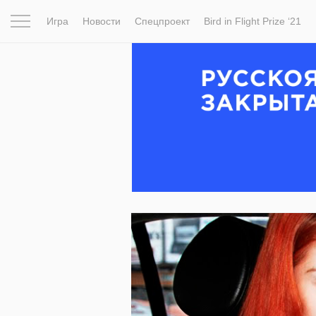
Игра
Новости
Спецпроект
Bird in Flight Prize ‘21
Вдохновение
Почему это шедевр
Мир
Фотопрое