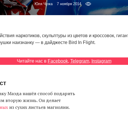
Юля Чужа
7 ноября 2014
йствия наркотиков, скульптуры из цветов и кроссовок, гиган
шки наизнанку — в дайджесте Bird In Flight.
Читайте нас в
Facebook
,
Telegram
,
Instagram
ст
аку Маэда нашёл способ подарить
м вторую жизнь. Он делает
тных
из сухих листьев магнолии.