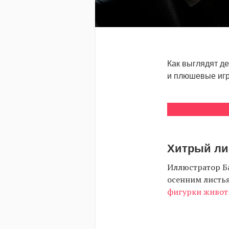
Как выглядят де
и плюшевые игру
Хитрый ли
Иллюстратор Б
осенним листья
фигурки живо