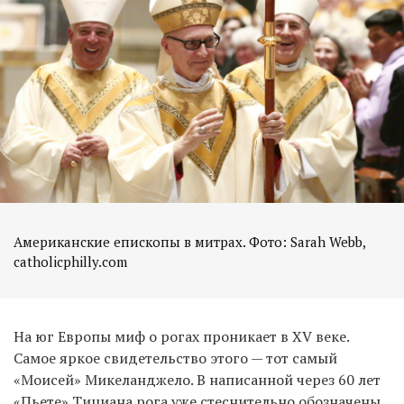
Американские епископы в митрах. Фото: Sarah Webb,
catholicphilly.com
На юг Европы миф о рогах проникает в XV веке.
Самое яркое свидетельство этого — тот самый
«Моисей» Микеланджело. В написанной через 60 лет
«Пьете» Тициана рога уже
стеснительно обозначены