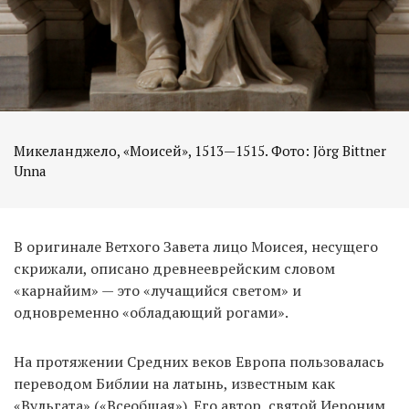
Микеланджело, «Моисей», 1513—1515. Фото: Jörg Bittner
Unna
В оригинале Ветхого Завета лицо Моисея, несущего
скрижали, описано древнееврейским словом
«карнайим» — это «лучащийся светом» и
одновременно «обладающий рогами».
На протяжении Средних веков Европа пользовалась
переводом Библии на латынь, известным как
«Вульгата» («Всеобщая»). Его автор, святой Иероним