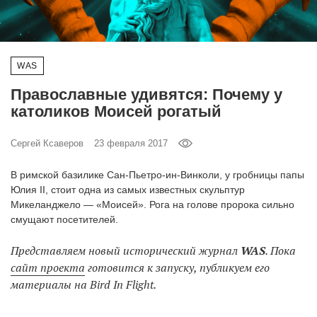
‘21
Фотопроект
WAS
Репортаж
Православные удивятся: Почему у
католиков Моисей рогатый
Партнерский
материал
Сергей Ксаверов
23 февраля 2017
О
В римской базилике Сан-Пьетро-ин-Винколи, у гробницы папы
птичке
Юлия II, стоит одна из самых известных скульптур
Микеланджело — «Моисей». Рога на голове пророка сильно
смущают посетителей.
Рекламодателям
Представляем новый исторический журнал
WAS
. Пока
сайт проекта
готовится к запуску, публикуем его
материалы на Bird In Flight.